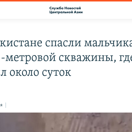
екистане спасли мальчика
5-метровой скважины, гд
л около суток
ся