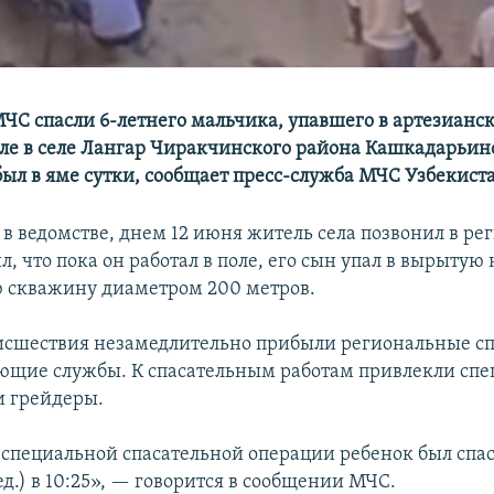
ЧС спасли 6-летнего мальчика, упавшего в артезианс
ле в селе Лангар Чиракчинского района Кашкадарьинс
ыл в яме сутки, сообщает пресс-служба МЧС Узбекист
 в ведомстве, днем 12 июня житель села позвонил в ре
, что пока он работал в поле, его сын упал в вырытую
 скважину диаметром 200 метров.
исшествия незамедлительно прибыли региональные с
ующие службы. К спасательным работам привлекли спе
и грейдеры.
е специальной спасательной операции ребенок был спа
д.) в 10:25», — говорится в сообщении МЧС.