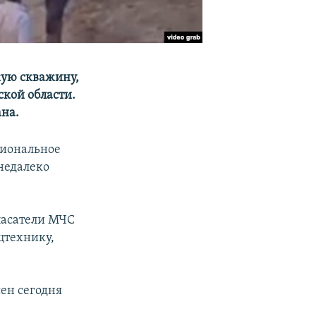
кую скважину,
кой области.
ана.
гиональное
 недалеко
пасатели МЧС
цтехнику,
сен сегодня