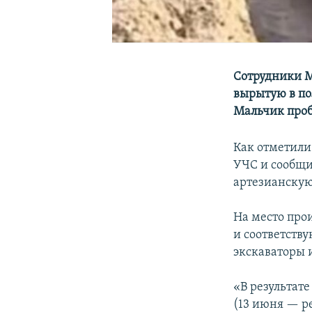
Сотрудники М
вырытую в по
Мальчик проб
Как отметили
УЧС и сообщил
артезианскую
На место про
и соответств
экскаваторы 
«В результат
(13 июня — ре