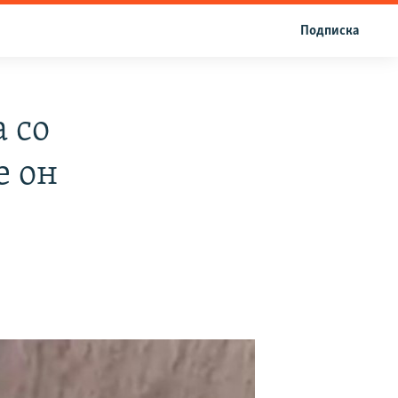
Подписка
 со
е он