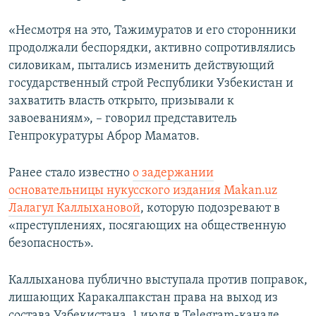
«Несмотря на это, Тажимуратов и его сторонники
продолжали беспорядки, активно сопротивлялись
силовикам, пытались изменить действующий
государственный строй Республики Узбекистан и
захватить власть открыто, призывали к
завоеваниям», – говорил представитель
Генпрокуратуры Аброр Маматов.
Ранее стало известно
о задержании
основательницы нукусского издания Makan.uz
Лалагул Каллыхановой
, которую подозревают в
«преступлениях, посягающих на общественную
безопасность».
Каллыханова публично выступала против поправок,
лишающих Каракалпакстан права на выход из
состава Узбекистана. 1 июля в Telegram-канале