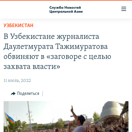
Ссылки
доступа
Вернуться
УЗБЕКИСТАН
к
О ПРОЕКТЕ
В Узбекистане журналиста
основному
ПОДПИСКА
содержанию
Даулетмурата Тажимуратова
КОНТАКТЫ
Вернутся
обвиняют в «заговоре с целью
к
RFE/RL ДИРЕКТ
захвата власти»
главной
НАСТОЯЩЕЕ ВРЕМЯ
навигации
11 июль, 2022
Вернутся
МИГРАНТ МЕДИА
к
Поделиться
поиску