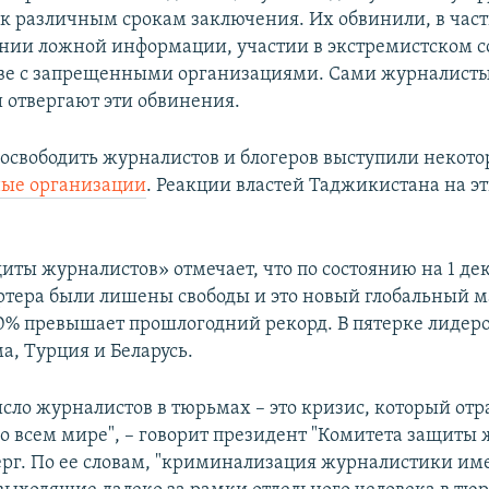
к различным срокам заключения. Их обвинили, в част
нии ложной информации, участии в экстремистском с
ве с запрещенными организациями. Сами журналисты
 отвергают эти обвинения.
освободить журналистов и блогеров выступили некот
ые организации
. Реакции властей Таджикистана на э
иты журналистов» отмечает, что по состоянию на 1 де
ортера были лишены свободы и это новый глобальный 
0% превышает прошлогодний рекорд. В пятерке лидеро
а, Турция и Беларусь.
исло журналистов в тюрьмах – это кризис, который от
о всем мире", – говорит президент "Комитета защиты 
рг. По ее словам, "криминализация журналистики им