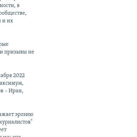
ности, в
ообществе,
 и их
орые
ти призывы не
кабря 2022
максимум,
в – Иран,
ражает эрозию
журналистов"
еет