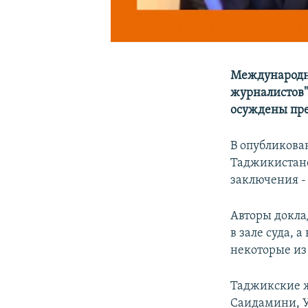
Международна
журналистов" 
осуждены пре
В опубликова
Таджикистане
заключения -
Авторы докла
в зале суда, 
некоторые из
Таджикские ж
Саидамини, 