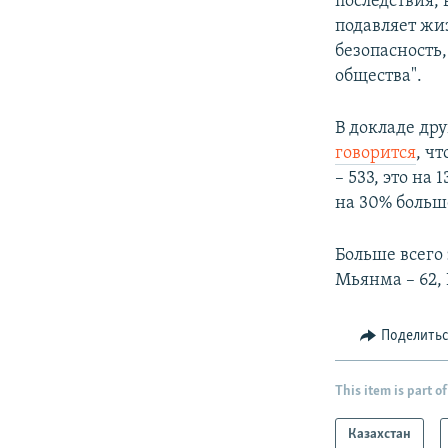
последствия,
подавляет жи
безопасность
общества".
В докладе др
говорится
, ч
– 533, это на
на 30% больше
Больше всего
Мьянма – 62, 
Поделить
This item is part of
Казахстан