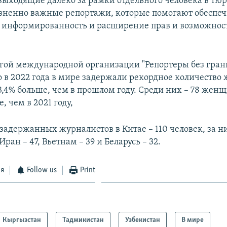
 выходящие далеко за рамки отдельного человека в тюр
зненно важные репортажи, которые помогают обеспеч
, информированность и расширение прав и возможнос
угой международной организации "Репортеры без гран
то в 2022 года в мире задержали рекордное количество
 13,4% больше, чем в прошлом году. Среди них – 78 женщ
, чем в 2021 году,
 задержанных журналистов в Китае – 110 человек, за н
Иран – 47, Вьетнам – 39 и Беларусь – 32.
ся
Follow us
Print
Кыргызстан
Таджикистан
Узбекистан
В мире