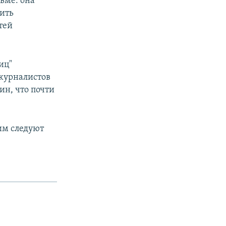
ьме: она
ить
тей
иц"
 журналистов
ин, что почти
им следуют