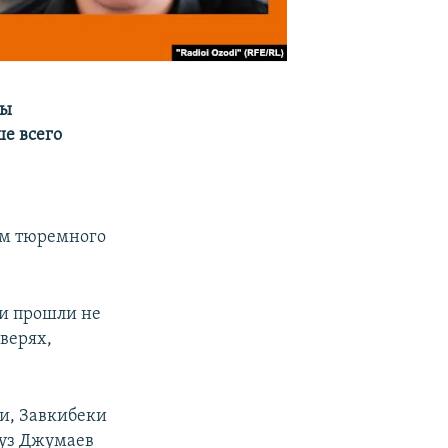
ты
ше всего
ам тюремного
ми прошли не
дверях,
и, Завкибеки
уз Джумаев