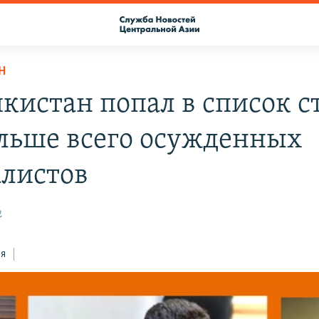
Н
кистан попал в список с
ольше всего осужденных
листов
2
ся