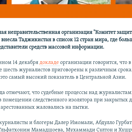
я неправительственная организация "Комитет защи
внесла Таджикистан в список 12 стран мира, где боль
дставители средств массовой информации.
нном 14 декабря
докладе
организации говорится, что в
 шесть журналистов приговорены к различным срок
 это самый высокий показатель в Центральной Азии.
да отмечают, что судебные процессы над журналиста
а в помещении следственного изолятора при закрытых 
 арестованных жаловались на пытки.
урналисты и блогеры Далер Имомали, Абдулло Гурбат
Ульфатхоним Мамадшоева, Мухаммади Султон и Хушр