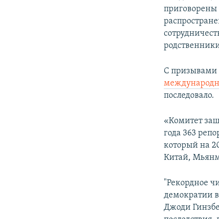
приговорены 
распростране
сотрудничест
родственники
С призывами 
международн
последовало.
«Комитет защ
года 363 реп
который на 2
Китай, Мьянм
"Рекордное ч
демократии в
Джоди Гинзбе