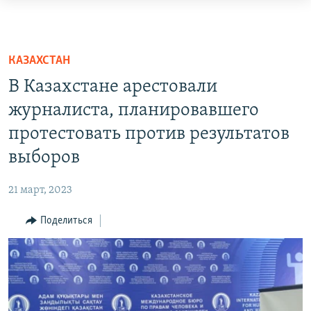
Ссылки
доступа
О ПРОЕКТЕ
Вернуться
ПОДПИСКА
КАЗАХСТАН
к
КОНТАКТЫ
В Казахстане арестовали
основному
RFE/RL ДИРЕКТ
содержанию
журналиста, планировавшего
Вернутся
протестовать против результатов
НАСТОЯЩЕЕ ВРЕМЯ
к
выборов
МИГРАНТ МЕДИА
главной
навигации
21 март, 2023
Вернутся
к
Поделиться
поиску