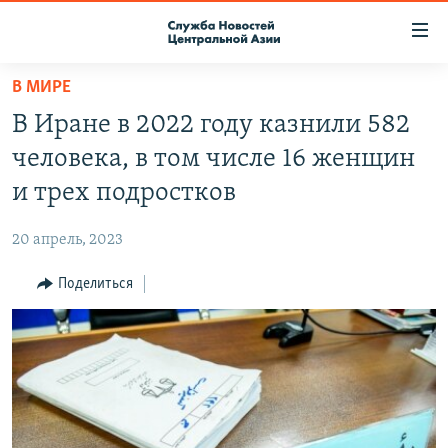
Ссылки
доступа
Вернуться
В МИРЕ
к
О ПРОЕКТЕ
В Иране в 2022 году казнили 582
основному
ПОДПИСКА
содержанию
человека, в том числе 16 женщин
КОНТАКТЫ
Вернутся
и трех подростков
к
RFE/RL ДИРЕКТ
главной
20 апрель, 2023
НАСТОЯЩЕЕ ВРЕМЯ
навигации
Вернутся
Поделиться
МИГРАНТ МЕДИА
к
поиску