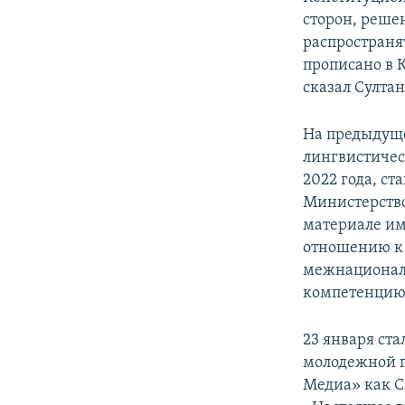
сторон, решен
распространя
прописано в 
сказал Султан
На предыдуще
лингвистичес
2022 года, с
Министерство
материале им
отношению к 
межнациональ
компетенцию 
23 января ста
молодежной п
Медиа» как С