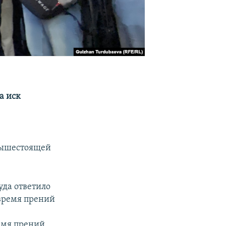
а иск
вышестоящей
уда ответило
 время прений
ремя прений