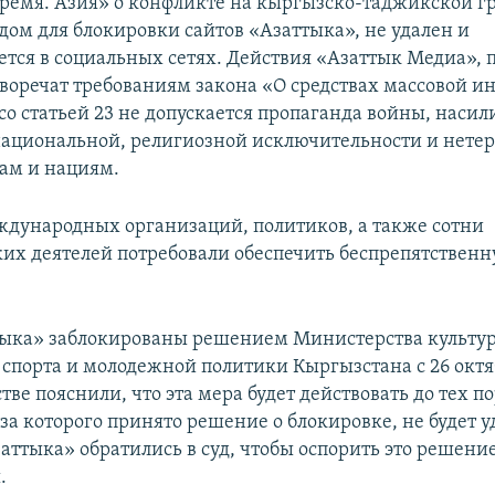
ремя. Азия» о конфликте на кыргызско-таджикской г
дом для блокировки сайтов «Азаттыка», не удален и
ется в социальных сетях. Действия «Азаттык Медиа»,
иворечат требованиям закона «О средствах массовой и
со статьей 23 не допускается пропаганда войны, насил
национальной, религиозной исключительности и нете
ам и нациям.
ждународных организаций, политиков, а также сотни
их деятелей потребовали обеспечить беспрепятственн
ыка» заблокированы решением Министерства культу
спорта и молодежной политики Кыргызстана с 26 октя
стве пояснили, что эта мера будет действовать до тех по
за которого принято решение о блокировке, не будет у
аттыка» обратились в суд, чтобы оспорить это решени
.