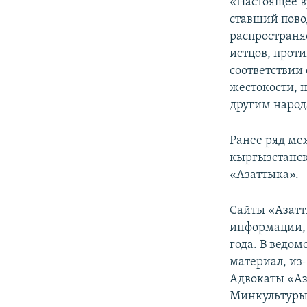
«Настоящее в
ставший пово
распространя
истцов, прот
соответствии 
жестокости, 
другим народ
Ранее ряд ме
кыргызстанск
«Азаттыка».
Сайты «Азатт
информации, 
года. В ведом
материал, из-
Адвокаты «Аз
Минкультуры