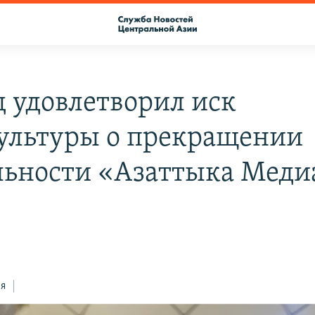
д удовлетворил иск
льтуры о прекращении
льности «Азаттыка Меди
ся