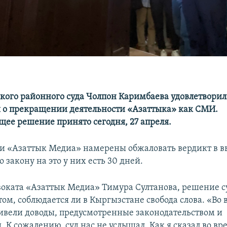
кого районного суда Чолпон Каримбаева удовлетворил
о прекращении деятельности «Азаттыка» как СМИ.
щее решение принято сегодня, 27 апреля.
и «Азаттык Медиа» намерены обжаловать вердикт в 
 закону на это у них есть 30 дней.
воката «Азаттык Медиа» Тимура Султанова, решение с
том, соблюдается ли в Кыргызстане свобода слова. «Во
ивели доводы, предусмотренные законодательством и
 К сожалению, суд нас не услышал. Как я сказал во в