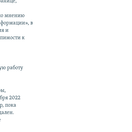
ранице,
 по мнению
нформации», в
ия и
рпимости к
ую работу
ры,
бря 2022
р, пока
дален.
е