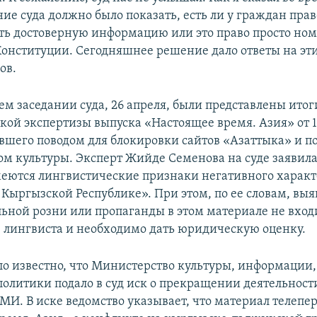
ие суда должно было показать, есть ли у граждан прав
ть достоверную информацию или это право просто но
Конституции. Сегодняшнее решение дало ответы на эти
ов.
м заседании суда, 26 апреля, были представлены итог
кой экспертизы выпуска «Настоящее время. Азия» от 1
тавшего поводом для блокировки сайтов «Азаттыка» и п
м культуры. Эксперт Жийде Семенова на суде заявила,
еются лингвистические признаки негативного характ
Кыргызской Республике». При этом, по ее словам, вы
ной розни или пропаганды в этом материале не вход
лингвиста и необходимо дать юридическую оценку.
ло известно, что Министерство культуры, информации,
олитики подало в суд иск о прекращении деятельност
МИ. В иске ведомство указывает, что материал телепе