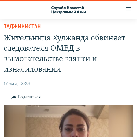
Ссылки
доступа
Вернуться
ТАДЖИКИСТАН
к
О ПРОЕКТЕ
Жительница Худжанда обвиняет
основному
ПОДПИСКА
содержанию
следователя ОМВД в
КОНТАКТЫ
Вернутся
вымогательстве взятки и
к
RFE/RL ДИРЕКТ
изнасиловании
главной
НАСТОЯЩЕЕ ВРЕМЯ
навигации
17 май, 2023
Вернутся
МИГРАНТ МЕДИА
к
Поделиться
поиску