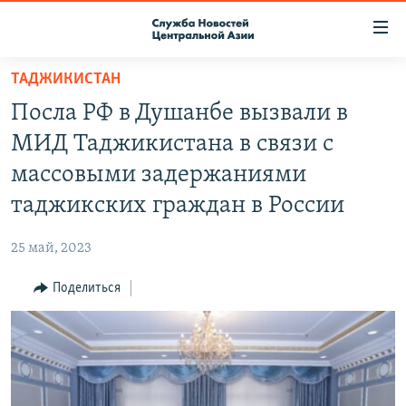
Ссылки
доступа
Вернуться
ТАДЖИКИСТАН
к
О ПРОЕКТЕ
Посла РФ в Душанбе вызвали в
основному
ПОДПИСКА
содержанию
МИД Таджикистана в связи с
КОНТАКТЫ
Вернутся
массовыми задержаниями
к
RFE/RL ДИРЕКТ
таджикских граждан в России
главной
НАСТОЯЩЕЕ ВРЕМЯ
навигации
25 май, 2023
Вернутся
МИГРАНТ МЕДИА
к
Поделиться
поиску