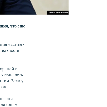
щил, что еще
ания частных
ятельность
охраной и
деятельность
ании. Если у
ские
дня они
у законом