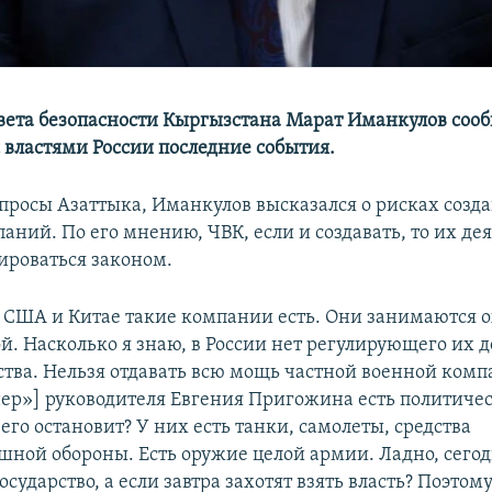
вета безопасности Кыргызстана Марат Иманкулов сооб
с властями России последние события.
опросы Азаттыка, Иманкулов высказался о рисках созд
ний. По его мнению, ЧВК, если и создавать, то их де
ироваться законом.
 США и Китае такие компании есть. Они занимаются 
й. Насколько я знаю, в России нет регулирующего их 
ства. Нельзя отдавать всю мощь частной военной комп
нер»] руководителя Евгения Пригожина есть политиче
его остановит? У них есть танки, самолеты, средства
шной обороны. Есть оружие целой армии. Ладно, сего
осударство, а если завтра захотят взять власть? Поэтом