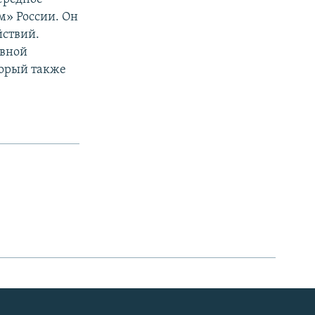
м» России. Он
йствий.
ивной
торый также