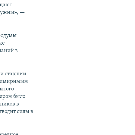
ащают
 нужны», —
Госдумы
ке
паний в
 и ставший
примиримым
рытого
чером было
ников в
тводит силы в
ередное