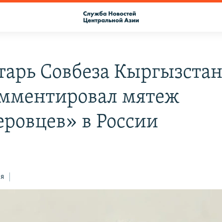
тарь Совбеза Кыргызста
мментировал мятеж
еровцев» в России
ся