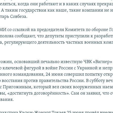
еляться, когда они работают и в каких случаях прекр
. А таким государствам как наше, такие компании не
тарь Совбеза.
МИ со ссылкой на председателя Комитета по обороне 
полова сообщают, что депутаты приступили к разработ
а, регулирующего деятельность частных военных ком
ожин, основавший печально известную ЧВК «Вагнер»
 ключевой фигурой в войне России с Украиной и не
нного командования, 24 июня совершил попытку отк
 восстания против правительства России. В субботу ве
о с Пригожиным, который вел своих вооруженных наем
ы, «достигнута договорённость». Сам он заявил, что о
ования.
захстана Касым-Жомарт Токаев 25 июня провёл внеоч