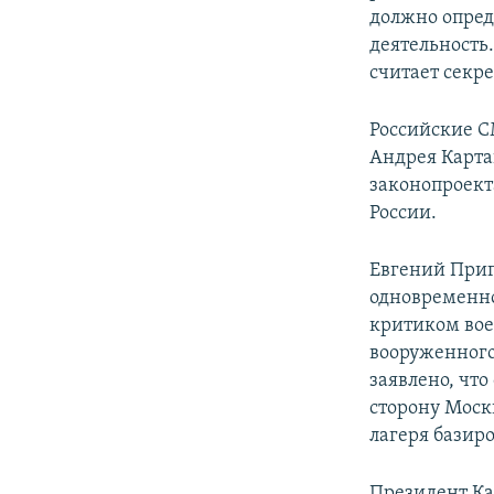
должно опред
деятельность
считает секре
Российские С
Андрея Карта
законопроект
России.
Евгений Приг
одновременно
критиком вое
вооруженного
заявлено, чт
сторону Москв
лагеря базир
Президент Ка