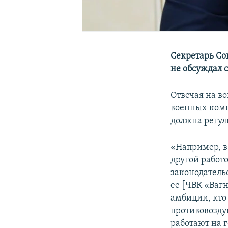
Секретарь Со
не обсуждал 
Отвечая на в
военных компа
должна регул
«Например, в
другой работо
законодатель
ее [ЧВК «Ваг
амбиции, кто 
противовозду
работают на г