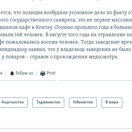
тся, что полиция возбудила уголовное дело по факту о
ого государственного санврача, это не первое массов
 данном кафе в Кентау. Осенью прошлого года в больни
вали 168 человек. В августе того года на отравление п
афе пожаловались восемь человек. Тогда заведение вр
эпиднадзор заявил, что у владельца заведения не был
а у поваров – справок о прохождении медосмотра.
ся
Follow us
Print
Кыргызстан
Таджикистан
Узбекистан
В мире