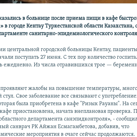
оказались в больнице после приема пищи в кафе быстр
» в городе Кентау Туркестанской области Казахстана,
партаменте санитарно-эпидемиологического контроля
и центральной городской больницы Кентау, пациенты
ачали поступать 27 июня. С тех пор количество госпит
ь ежедневно. Из числа отравившихся трое — беременн
 проявляют жалобы на повышение температуры, мног
й стул. Свое заболевание все связывают с употреблен
оторая была приобретена в кафе "Ризык Рауаны". На се
 кафе приостановлена, начата внеплановая проверка.
областного департамента санэпидконтроля», - сообщи
ный санврач РК Айжан Есмагамбетова, добавив, что
мические мероприятия в очаге сейчас продолжаются.