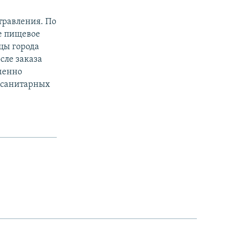
травления. По
ое пищевое
цы города
осле заказа
еменно
о санитарных