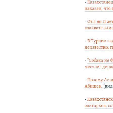
-
Казахстанец
наказан, что
-
От 5 до 11 
«захвате алм
-
В Турции за
неизвестно, г
-
"Собака не б
месяцев держа
-
Почему Аста
Абишев.
(вид
-
Казахстанск
олигархов, с