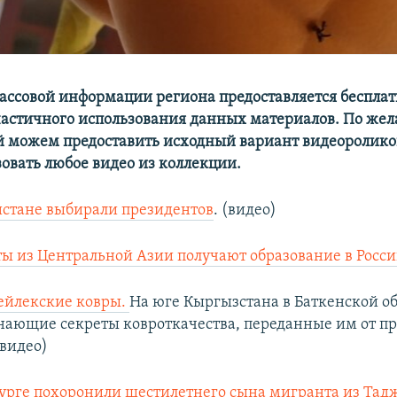
массовой информации региона предоставляется бесплат
частичного использования данных материалов. По же
й можем предоставить исходный вариант видеоролико
зовать любое видео из коллекции.
истане выбирали президентов
. (видео)
ы из Центральной Азии получают образование в Росс
лейлекские ковры.
На юге Кыргызстана в Баткенской о
нающие секреты ковроткачества, переданные им от пр
(видео)
урге похоронили шестилетнего сына мигранта из Тад