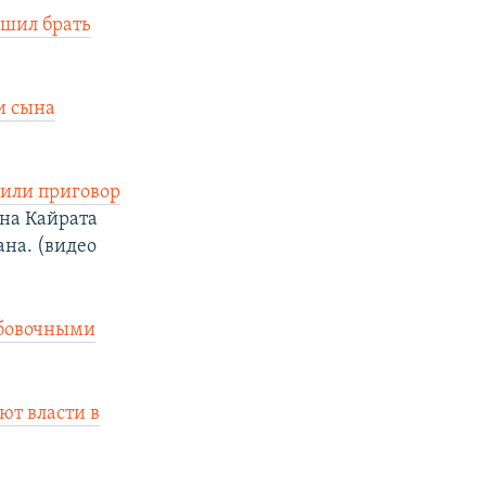
ешил брать
и сына
нили приговор
на Кайрата
ана. (видео
рбовочными
ют власти в