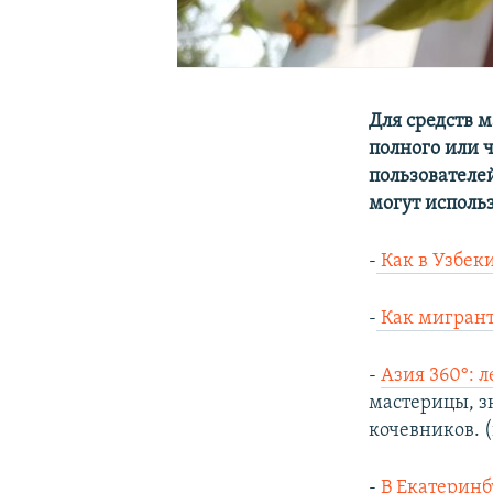
Для средств 
полного или 
пользователе
могут исполь
-
Как в Узбек
-
Как мигрант
-
Азия 360°: 
мастерицы, з
кочевников. 
-
В Екатеринб