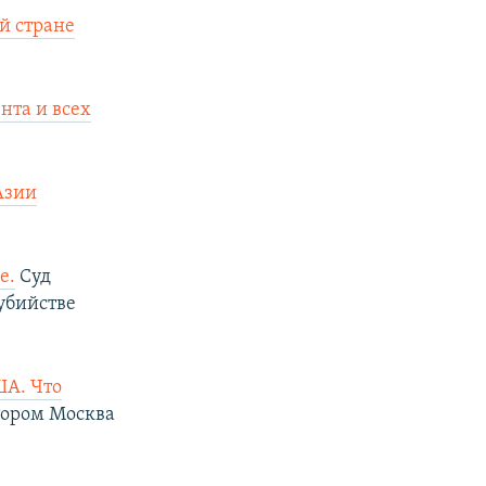
й стране
нта и всех
Азии
е.
Суд
убийстве
ША. Что
тором Москва