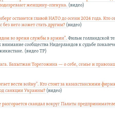
 подозревают женщину-опекуна.
(видео)
нберг останется главой НАТО до осени 2024 года. Кто о
с без него может стать другим?
(видео)
идом во время службы в армии".
Фильм голландской т
 внимание сообщества Нидерландов к судьбе покалеч
жикистане. (видео ТР)
ага. Бахытжан Торегожина — о себе, семье и правоза
могает вести войну". Кто стоит за казахстанскими фирм
од санкции Украины?
(видео)
е разгорается скандал вокруг Палаты предпринимател