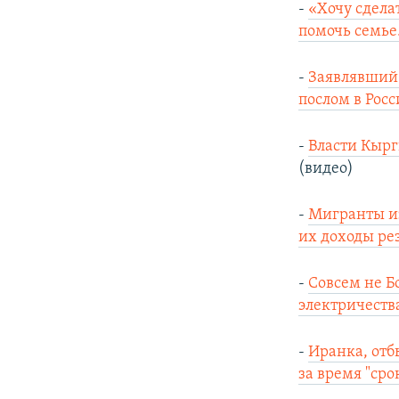
-
«Хочу сдела
помочь семье
-
Заявлявший 
послом в Рос
-
Власти Кырг
(видео)
-
Мигранты из
их доходы ре
-
Совсем не Б
электричеств
-
Иранка, отб
за время "сро