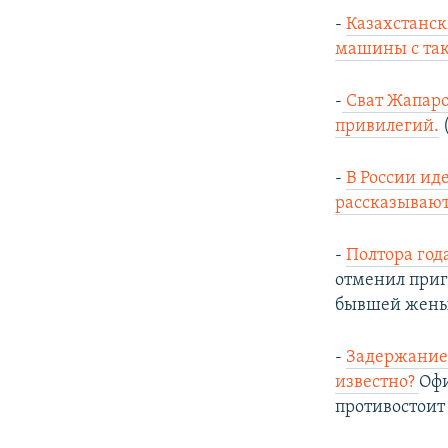
-
Казахстанск
машины с так
-
Сват Жапаро
привилегий.
-
В России ид
рассказывают
-
Полтора год
отменил приг
бывшей жены.
-
Задержание 
известно?
Офи
противостоит