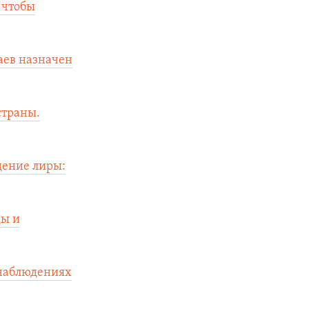
 чтобы
аев назначен
страны.
дение лиры:
ды и
 наблюдениях