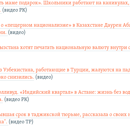
ть маме подарок». Школьники работают на каникулах,
.
(видео РК)
о «пещерном национализме» в Казахстане Даурен Аб
сии.
(видео)
ызстана хотят печатать национальную валюту внутри 
 Узбекистана, работающие в Турции, жалуются на па
зко снизились.
(видео)
олливуд. «Индийский квартал» в Астане: жизнь без во
а.
(видео РК)
ывшая срок в таджикской тюрьме, рассказала о своих
ка".
(видео ТР)