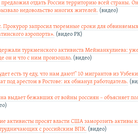
 предложил отдать России территорию всей страны. Он
 вызвало недовольство многих жителей.
(видео)
лет. Прокурор запросил тюремные сроки для обвиняемых
атинского аэропорта».
(видео РК)
держали туркменского активиста Мейманкулиева: уж
де он и что с ним произошло
. (видео)
удет есть ту еду, что нам дают!" 10 мигрантов из Узбек
т под арестом в Ростове: их обманул работодатель.
(ви
на выдает бежавших от войны россиян – объясняет пол
ео)
ие активисты просят власти США заморозить активы 
отрудничающих с российским ВПК.
(видео)