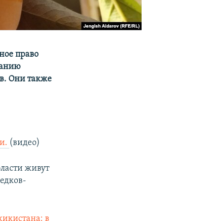
ное право
ланию
в. Они также
ии.
(видео)
бласти живут
едков-
жикистана: в