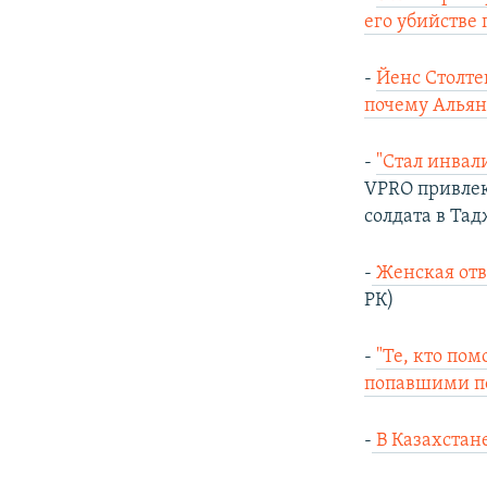
его убийстве
-
Йенс Столте
почему Альян
-
"Стал инвал
VPRO привлек
солдата в Тад
-
Женская отв
РК)
-
"Те, кто по
попавшими п
-
В Казахстан