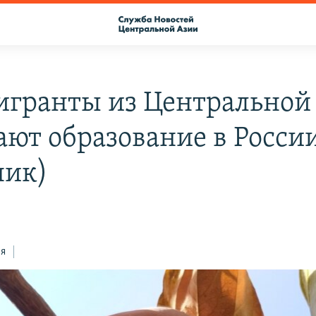
игранты из Центральной
ают образование в Росси
ник)
ся