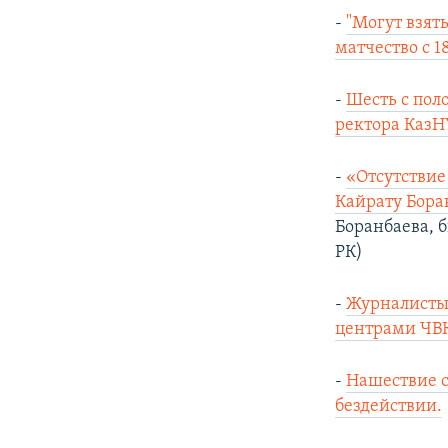
-
"Могут взят
матчество с 18
-
Шесть с пол
ректора КазН
-
«Отсутствие
Кайрату Бора
Боранбаева, 
РК)
-
Журналисты 
центрами ЧВК
-
Нашествие с
бездействии.