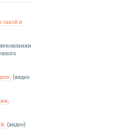
н такой и
елекомпании
енного
щите.
(видео
ами,
ей.
(видео)