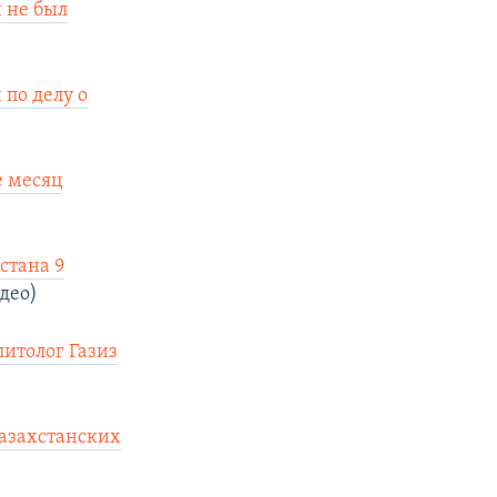
 не был
 по делу о
е месяц
истана 9
део)
итолог Газиз
казахстанских