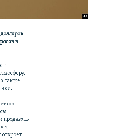
 долларов
росов в
ет
атмосферу,
 а также
ынки.
истана
осы
и продавать
ная
 откроет