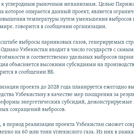
п к углеродным рыночным механизмам. Целью Париж
на которое опирается данный проект, является ограни
 повышения температуры путем уменьшения выбросов
м мире. говорится в сообщении организации.
сштабе выбросы парниковых газов, генерируемых стр
. Однако Узбекистан входит в число государств с самы
гоёмкости и соответственно удельных выбросов парни
ция объясняется высокими субсидиями на производств
орится в сообщении ВБ.
лизации проекта до 2028 года планируется ежегодно в
едства Узбекистану в качестве мер поощрения за резул
еформы энергетических субсидий, демонстрируемые 
ных сокращений выбросов.
, в период реализации проекта Узбекистан сможет сок
ерно на 60 млн тонн углекислого газа. Из них в рамка