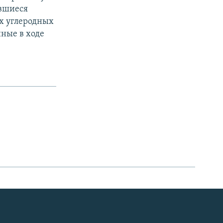
авшиеся
х углеродных
ные в ходе