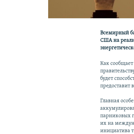
Всемирный ба
США на реали
энергетическ
Как сообщает
правительств
будет способ
предоставит 
Главная особ
аккумулирова
парниковых г
их на междун
инициатива т