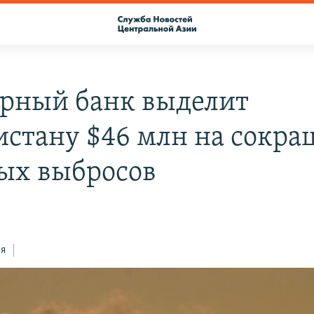
рный банк выделит
истану $46 млн на сокр
ых выбросов
ся