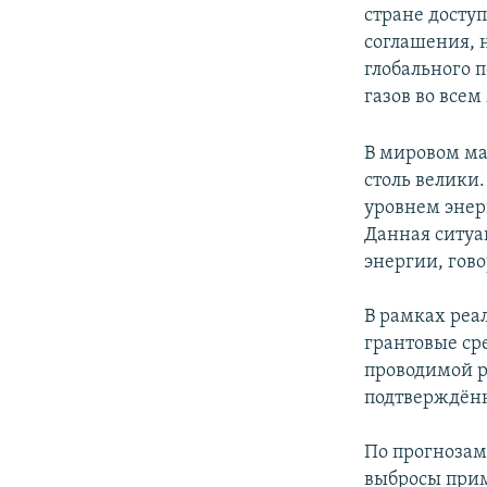
стране досту
соглашения, 
глобального
газов во все
В мировом ма
столь велики
уровнем энер
Данная ситуа
энергии, гов
В рамках реа
грантовые ср
проводимой р
подтверждён
По прогнозам
выбросы прим