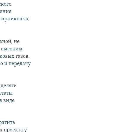
ского
чение
 парниковых
аной, не
м высоким
ковых газов.
о и передачу
ыделять
ьтаты
в виде
ратить
х проекта у