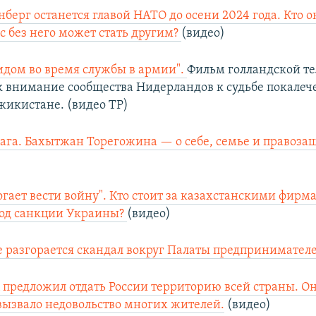
нберг останется главой НАТО до осени 2024 года. Кто о
с без него может стать другим?
(видео)
идом во время службы в армии".
Фильм голландской т
 внимание сообщества Нидерландов к судьбе покалеч
жикистане. (видео ТР)
ага. Бахытжан Торегожина — о себе, семье и правоза
могает вести войну". Кто стоит за казахстанскими фирм
од санкции Украины?
(видео)
е разгорается скандал вокруг Палаты предпринимател
 предложил отдать России территорию всей страны. Он
 вызвало недовольство многих жителей.
(видео)