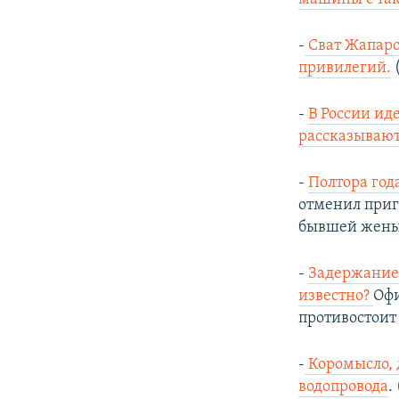
-
Сват Жапаро
привилегий.
-
В России ид
рассказывают
-
Полтора год
отменил приг
бывшей жены.
-
Задержание 
известно?
Офи
противостоит
-
Коромысло, д
водопровода
.