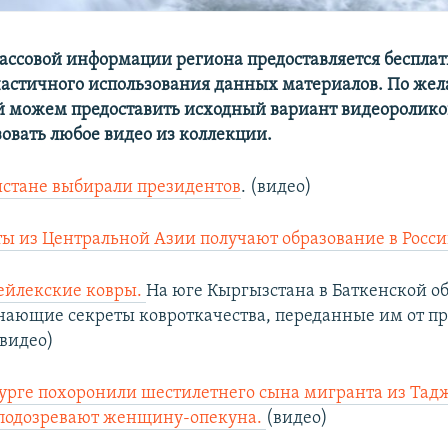
массовой информации региона предоставляется бесплат
частичного использования данных материалов. По же
й можем предоставить исходный вариант видеоролико
зовать любое видео из коллекции.
истане выбирали президентов
. (видео)
ы из Центральной Азии получают образование в Росс
лейлекские ковры.
На юге Кыргызстана в Баткенской о
нающие секреты ковроткачества, переданные им от пр
(видео)
урге похоронили шестилетнего сына мигранта из Тад
 подозревают женщину-опекуна.
(видео)