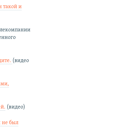
н такой и
елекомпании
енного
щите.
(видео
ами,
ей.
(видео)
 не был