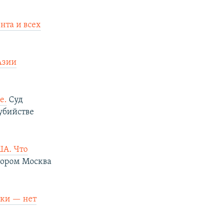
нта и всех
Азии
е.
Суд
убийстве
ША. Что
тором Москва
еки — нет