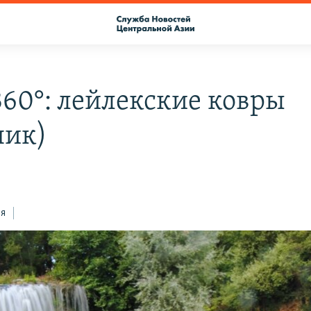
360°: лейлекские ковры
ник)
ся