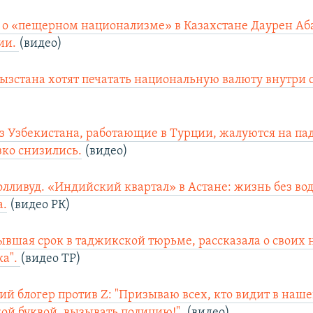
о «пещерном национализме» в Казахстане Даурен Аб
сии.
(видео)
ызстана хотят печатать национальную валюту внутри 
 Узбекистана, работающие в Турции, жалуются на па
зко снизились.
(видео)
олливуд. «Индийский квартал» в Астане: жизнь без во
а.
(видео РК)
ывшая срок в таджикской тюрьме, рассказала о своих
ка".
(видео ТР)
ий блогер против Z: "Призываю всех, кто видит в наше
ой буквой, вызывать полицию!".
(видео)