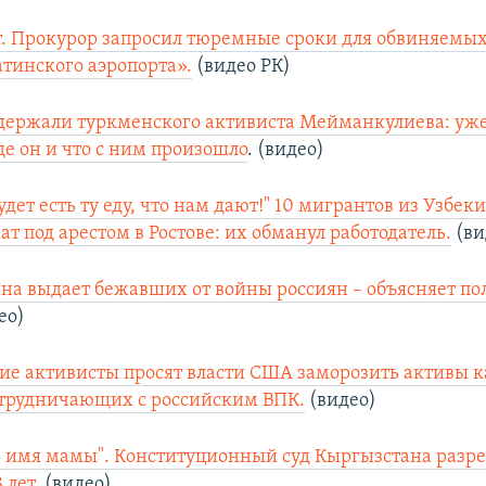
лет. Прокурор запросил тюремные сроки для обвиняемых
атинского аэропорта».
(видео РК)
держали туркменского активиста Мейманкулиева: уж
де он и что с ним произошло
. (видео)
удет есть ту еду, что нам дают!" 10 мигрантов из Узбек
т под арестом в Ростове: их обманул работодатель.
(ви
на выдает бежавших от войны россиян – объясняет пол
ео)
ие активисты просят власти США заморозить активы 
отрудничающих с российским ВПК.
(видео)
ь имя мамы". Конституционный суд Кыргызстана разр
 лет.
(видео)