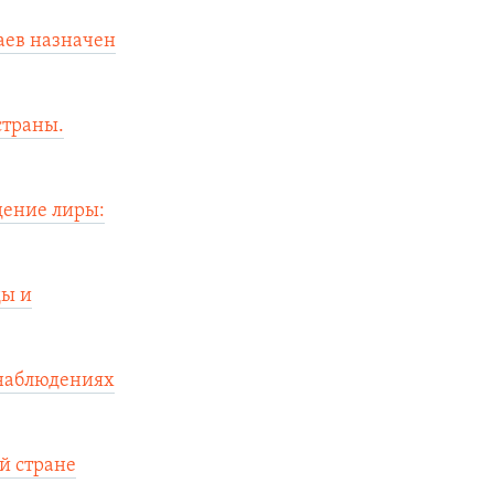
аев назначен
страны.
дение лиры:
ды и
 наблюдениях
й стране