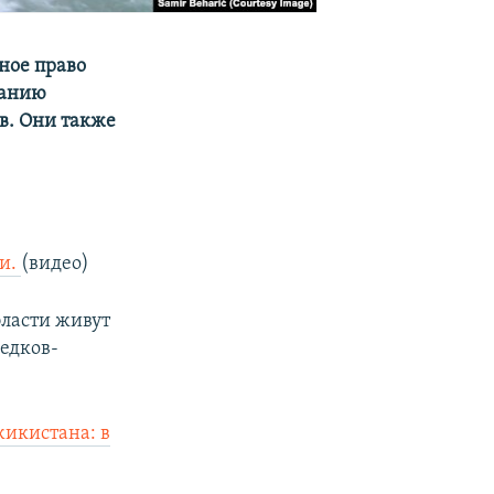
ное право
ланию
в. Они также
ии.
(видео)
бласти живут
едков-
жикистана: в