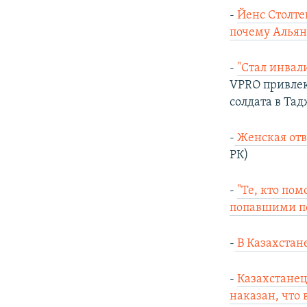
-
Йенс Столте
почему Альян
-
"Стал инвал
VPRO привлек
солдата в Тад
-
Женская отв
РК)
-
"Те, кто по
попавшими п
-
В Казахстан
-
Казахстанец
наказан, что