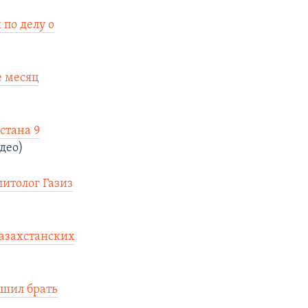
 по делу о
е месяц
истана 9
део)
итолог Газиз
казахстанских
ешил брать