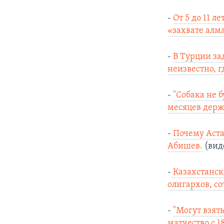
-
От 5 до 11 
«захвате алм
-
В Турции за
неизвестно, г
-
"Собака не б
месяцев держа
-
Почему Аста
Абишев.
(вид
-
Казахстанск
олигархов, с
-
"Могут взят
матчество с 18