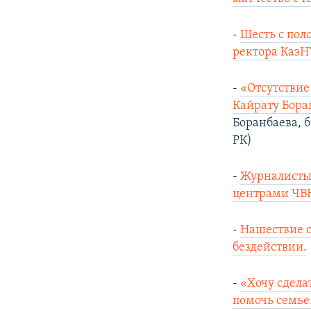
-
Шесть с пол
ректора КазН
-
«Отсутствие
Кайрату Бора
Боранбаева, 
РК)
-
Журналисты 
центрами ЧВК
-
Нашествие с
бездействии.
-
«Хочу сдела
помочь семье