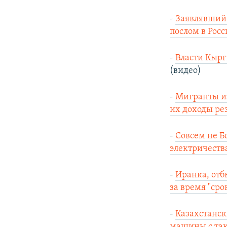
-
Заявлявший 
послом в Рос
-
Власти Кырг
(видео)
-
Мигранты из
их доходы ре
-
Совсем не Б
электричеств
-
Иранка, отб
за время "сро
-
Казахстанск
машины с так