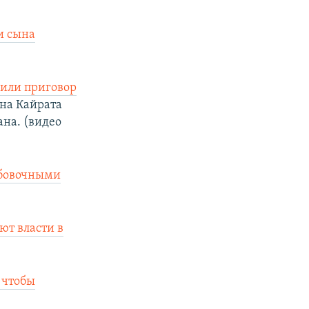
и сына
нили приговор
на Кайрата
ана. (видео
рбовочными
ют власти в
 чтобы