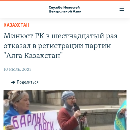
Ссылки
доступа
Вернуться
КАЗАХСТАН
к
О ПРОЕКТЕ
Минюст РК в шестнадцатый раз
основному
ПОДПИСКА
содержанию
отказал в регистрации партии
КОНТАКТЫ
Вернутся
"Алга Казахстан"
к
RFE/RL ДИРЕКТ
главной
10 июль, 2023
НАСТОЯЩЕЕ ВРЕМЯ
навигации
Вернутся
Поделиться
МИГРАНТ МЕДИА
к
поиску