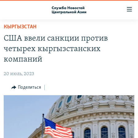
Ссылки
доступа
Вернуться
КЫРГЫЗСТАН
к
О ПРОЕКТЕ
США ввели санкции против
основному
ПОДПИСКА
содержанию
четырех кыргызстанских
КОНТАКТЫ
Вернутся
компаний
к
RFE/RL ДИРЕКТ
главной
20 июль, 2023
НАСТОЯЩЕЕ ВРЕМЯ
навигации
Вернутся
Поделиться
МИГРАНТ МЕДИА
к
поиску