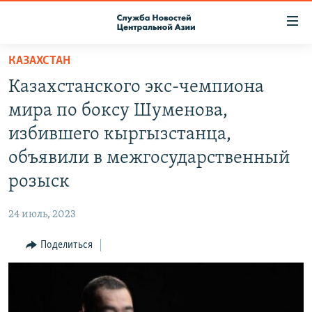
Ссылки
доступа
Вернуться
КАЗАХСТАН
к
О ПРОЕКТЕ
Казахстанского экс-чемпиона
основному
ПОДПИСКА
содержанию
мира по боксу Шуменова,
КОНТАКТЫ
Вернутся
избившего кыргызстанца,
к
RFE/RL ДИРЕКТ
объявили в межгосударственный
главной
НАСТОЯЩЕЕ ВРЕМЯ
навигации
розыск
Вернутся
МИГРАНТ МЕДИА
к
24 июль, 2023
поиску
Поделиться