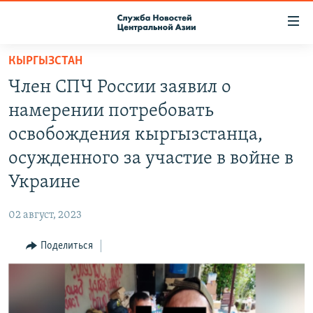
Ссылки
доступа
Вернуться
КЫРГЫЗСТАН
к
О ПРОЕКТЕ
Член СПЧ России заявил о
основному
ПОДПИСКА
содержанию
намерении потребовать
КОНТАКТЫ
Вернутся
освобождения кыргызстанца,
к
RFE/RL ДИРЕКТ
осужденного за участие в войне в
главной
НАСТОЯЩЕЕ ВРЕМЯ
навигации
Украине
Вернутся
МИГРАНТ МЕДИА
к
02 август, 2023
поиску
Поделиться