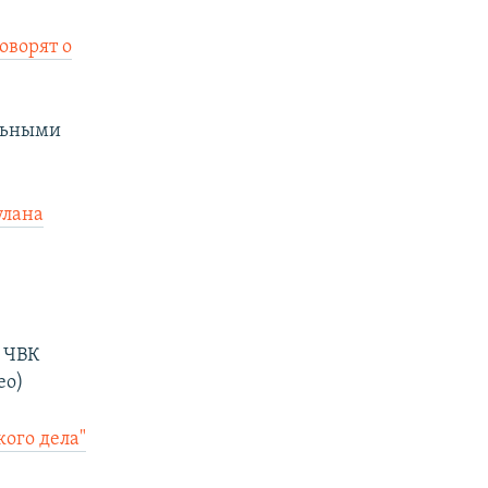
оворят о
ильными
улана
и ЧВК
ео)
ого дела"