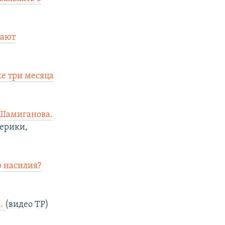
тают
же три месяца
 Шамиганова.
мерики,
о насилия?
х.
(видео ТР)