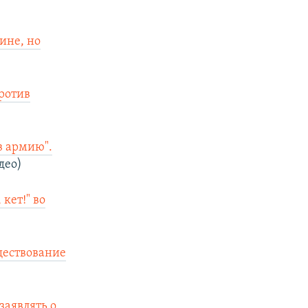
ине, но
против
в армию".
део)
кет!" во
ществование
заявлять о