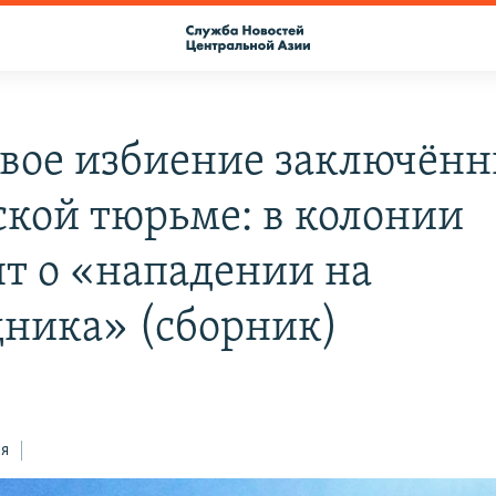
вое избиение заключённ
ской тюрьме: в колонии
ят о «нападении на
дника» (сборник)
ся