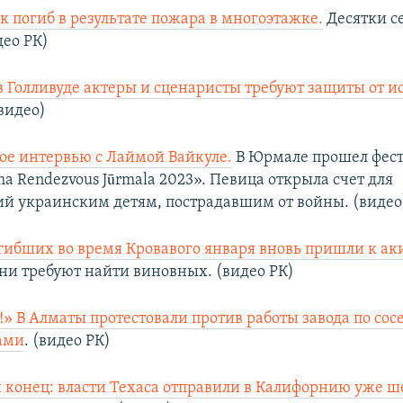
 погиб в результате пожара в многоэтажке.
Десятки с
део РК)
 Голливуде актеры и сценаристы требуют защиты от и
видео)
е интервью с Лаймой Вайкуле.
В Юрмале прошел фес
a Rendezvous Jūrmala 2023». Певица открыла счет для
й украинским детям, пострадавшим от войны. (видео
гибших во время Кровавого января вновь пришли к ак
ни требуют найти виновных. (видео РК)
!» В Алматы протестовали против работы завода по сосе
ами
. (видео РК)
н конец: власти Техаса отправили в Калифорнию уже ше