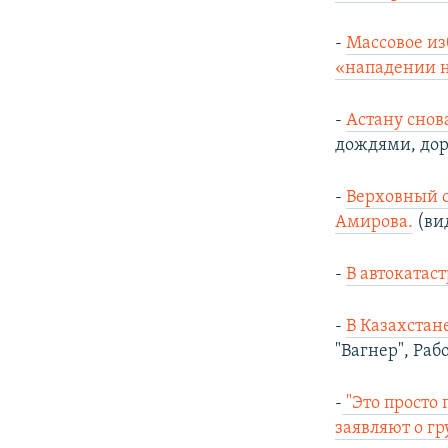
-
Массовое из
«нападении н
-
Астану снов
дождями, дор
-
Верховный с
Амирова.
(ви
-
В автокатаст
-
В Казахстан
"Вагнер", Раб
-
"Это просто 
заявляют о г