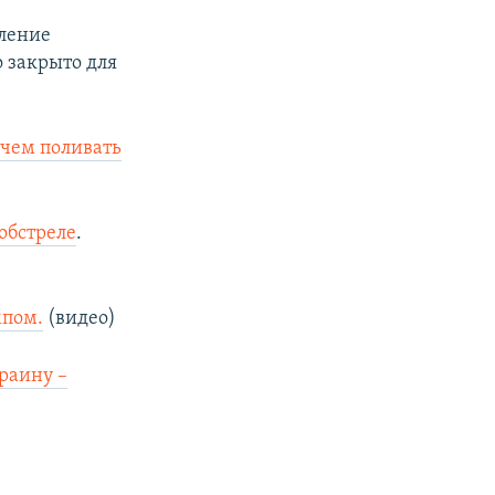
ление
о закрыто для
чем поливать
обстреле
.
мпом.
(видео)
раину –