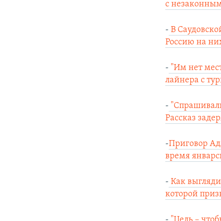
с незаконны
-
В Саудовско
Россию на них
-
"Им нет мест
лайнера с тур
-
"Спрашивали:
Рассказ заде
-
Приговор Адл
время январс
-
Как выгляди
которой приз
-
"Цель – что