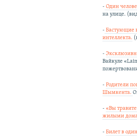
-
Один человек
на улице. (ви
-
Бастующие в
интеллекта.
(
-
Эксклюзивно
Вайкуле «Laim
пожертвовани
-
Родители по
Шымкента.
О
-
«Вы травите
жилыми дом
-
Билет в оди