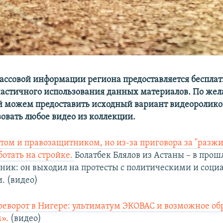
массовой информации региона предоставляется бесплат
частичного использования данных материалов. По же
й можем предоставить исходный вариант видеоролико
зовать любое видео из коллекции.
том и правозащитником, но из-за приговора за "разж
отать на стройке.
Болатбек Блялов из Астаны – в прош
ник: он выходил на протесты с политическими и соц
. (видео)
еворот в Нигере: ультиматум ЭКОВАС и возможное о
».
(видео)