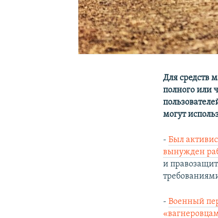
Для средств 
полного или 
пользователе
могут исполь
-
Был активис
вынужден раб
и правозащит
требованиями
-
Военный пер
«вагнеровцам