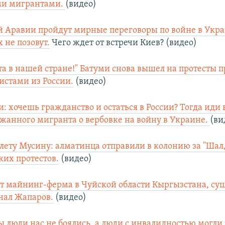
ми мигрантами.
(видео)
й Аравии пройдут мирные переговоры по войне в Укра
 не позовут.
Чего ждет от встречи Киев? (видео)
а в нашей стране!" Батуми снова вышел на протесты 
истами из России.
(видео)
 хочешь гражданство и остаться в России? Тогда иди 
ржанного мигранта о вербовке на войну в Украине.
(ви
ету Мусину: алматинца отправили в колонию за "Шал, 
ких протестов.
(видео)
т майнинг-ферма в Чуйской области Кыргызстана, су
нал Жапаров.
(видео)
бы люди нас не боялись, а люди с инвалидностью могли 