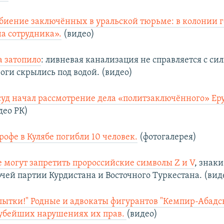
биение заключённых в уральской тюрьме: в колонии г
а сотрудника».
(видео)
а затопило
: ливневая канализация не справляется с с
оги скрылись под водой. (видео)
уд начал рассмотрение дела «политзаключённого» Ер
део РК)
рофе в Кулябе погибли 10 человек.
(фотогалерея)
е могут запретить пророссийские символы Z и V
, знак
очей партии Курдистана и Восточного Туркестана. (вид
пытки!" Родные и адвокаты фигурантов "Кемпир-Абадск
рубейших нарушениях их прав.
(видео)