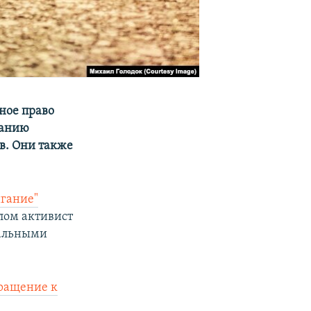
ное право
ланию
в. Они также
игание"
лом активист
иальными
бращение к