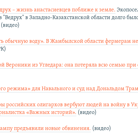
едрух – жизнь анастасиевцев поближе к земле.
Экопосе
 "Ведрух" в Западно-Казахстанской области долго был
 (видео)
ь обычную воду». В Жамбылской области фермерам не
РК)
й Вероники из Угледара: она потеряла всю семью при 
бого режима» для Навального и суд над Дональдом Тра
ры российских олигархов вербуют людей на войну в Ук
рналистка «Важных историй».
(видео)
ампу предъявили новые обвинения.
(видео)