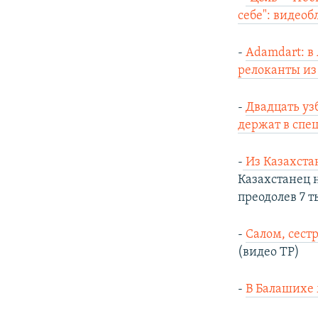
себе": видеоб
-
Adamdart: в
релоканты из
-
Двадцать уз
держат в спе
-
Из Казахста
Казахстанец 
преодолев 7 т
-
Салом, сест
(видео ТР)
-
В Балашихе 