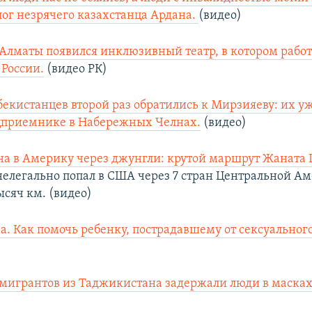
лог незрячего казахстанца Ардана.
(видео)
 Алматы появился инклюзивный театр, в котором рабо
 России.
(видео РК)
бекистанцев второй раз обратились к Мирзияеву: их у
цприемнике в Набережных Челнах.
(видео)
на в Америку через джунгли: крутой маршрут Жаната
нелегально попал в США через 7 стран Центральной А
ысяч км. (видео)
ра. Как помочь ребенку, пострадавшему от сексуальног
мигрантов из Таджикистана задержали люди в маска