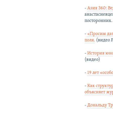
-
Азия 360: В
анастасиевцев
посторонних.
-
«Просим дат
поля.
(видео 
-
История юно
(видео)
-
19 лет «осо
-
Как структу
объясняет жу
-
Дональду Тр