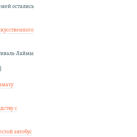
емей остались
скусственного
тиваль Лаймы
)
имату
дству с
стой автобус