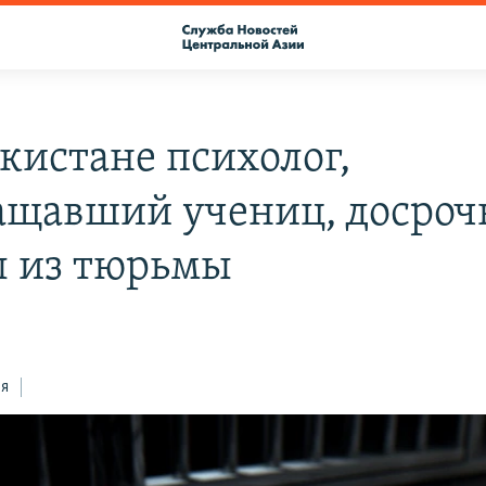
екистане психолог,
ащавший учениц, досроч
 из тюрьмы
ся