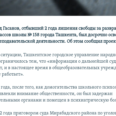
д Гасанов, отбывший 2 года лишения свободы за разв
лассов школы № 158 города Ташкента, был досрочно ос
еподавательской деятельности. Об этом сообщил проект
ситуацию, Ташкентское городское управление народн
ограничилось тем, что «информации о дальнейшей суд
ет, и в настоящее время в общеобразовательных учреж
 работает».
 года, после того, как домогательства школьного психо
влекли внимание общественности, он был задержан
ельными органами и помещен в психиатрическую бо
022 года приговором суда Мирабадского района по угол