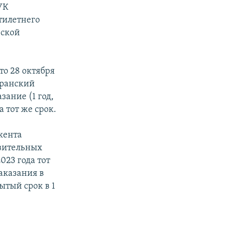
УК
тилетнего
еской
то 28 октября
аранский
зание (1 год,
 тот же срок.
кента
авительных
023 года тот
аказания в
ытый срок в 1