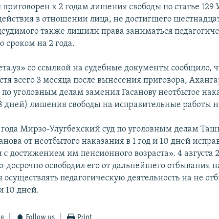
 приговорен к 2 годам лишения свободы по статье 129 
действия в отношении лица, не достигшего шестнадца
одсудимого также лишили права заниматься педагогич
 сроком на 2 года.
та.уз» со ссылкой на судебные документы сообщило, ч
устя всего 3 месяца после вынесения приговора, Аханг
 по уголовным делам заменил Гасанову неотбытое нака
28 дней) лишения свободы на исправительные работы на
3 года Мирзо-Улугбекский суд по уголовным делам Таш
анова от неотбытого наказания в 1 год и 10 дней испр
и с достижением им пенсионного возраста». 4 августа 2
но-досрочно освободил его от дальнейшего отбывания н
 осуществлять педагогическую деятельность на не отб
и 10 дней.
ся
Follow us
Print