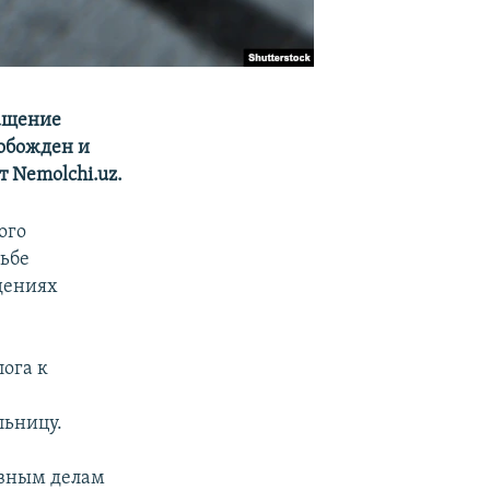
ращение
вобожден и
 Nemolchi.uz.
ого
ьбе
дениях
лога к
льницу.
овным делам