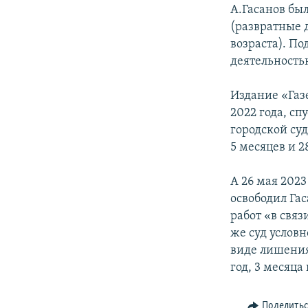
А.Гасанов был
(развратные 
возраста). П
деятельностью
Издание «Газе
2022 года, сп
городской суд
5 месяцев и 
А 26 мая 202
освободил Гас
работ «в связ
же суд услов
виде лишения
год, 3 месяца 
Поделить