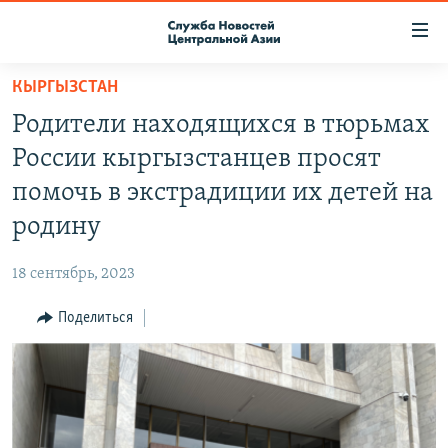
Ссылки
доступа
Вернуться
КЫРГЫЗСТАН
к
О ПРОЕКТЕ
Родители находящихся в тюрьмах
основному
ПОДПИСКА
содержанию
России кыргызстанцев просят
КОНТАКТЫ
Вернутся
помочь в экстрадиции их детей на
к
RFE/RL ДИРЕКТ
родину
главной
НАСТОЯЩЕЕ ВРЕМЯ
навигации
18 сентябрь, 2023
Вернутся
МИГРАНТ МЕДИА
к
Поделиться
поиску