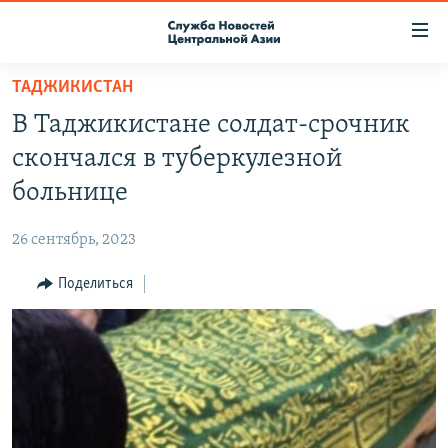
Ссылки
доступа
Вернуться
ТАДЖИКИСТАН
к
О ПРОЕКТЕ
В Таджикистане солдат-срочник
основному
ПОДПИСКА
содержанию
скончался в туберкулезной
КОНТАКТЫ
Вернутся
больнице
к
RFE/RL ДИРЕКТ
главной
26 сентябрь, 2023
НАСТОЯЩЕЕ ВРЕМЯ
навигации
Вернутся
Поделиться
МИГРАНТ МЕДИА
к
поиску