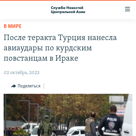
Ссылки
доступа
Вернуться
В МИРЕ
к
О ПРОЕКТЕ
После теракта Турция нанесла
основному
ПОДПИСКА
содержанию
авиаудары по курдским
КОНТАКТЫ
Вернутся
повстанцам в Ираке
к
RFE/RL ДИРЕКТ
главной
02 октябрь, 2023
НАСТОЯЩЕЕ ВРЕМЯ
навигации
Вернутся
Поделиться
МИГРАНТ МЕДИА
к
поиску