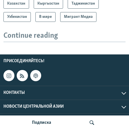
Казахстан
Кыргызстан
Таджикистан
Узбекистан
В мире
Мигрант Медиа
Continue reading
ПРИСОЕДИНЯЙТЕСЬ!
КОНТАКТЫ
НОВОСТИ ЦЕНТРАЛЬНОЙ АЗИИ
CENTRAL ASIAN © 2026 RFE/RL, Inc. | Все права защищены.
Подписка