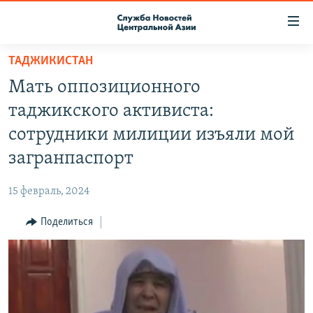
Ссылки
доступа
Вернуться
ТАДЖИКИСТАН
к
О ПРОЕКТЕ
Мать оппозиционного
основному
ПОДПИСКА
содержанию
таджикского активиста:
КОНТАКТЫ
Вернутся
сотрудники милиции изъяли мой
к
RFE/RL ДИРЕКТ
загранпаспорт
главной
НАСТОЯЩЕЕ ВРЕМЯ
навигации
15 февраль, 2024
Вернутся
МИГРАНТ МЕДИА
к
Поделиться
поиску