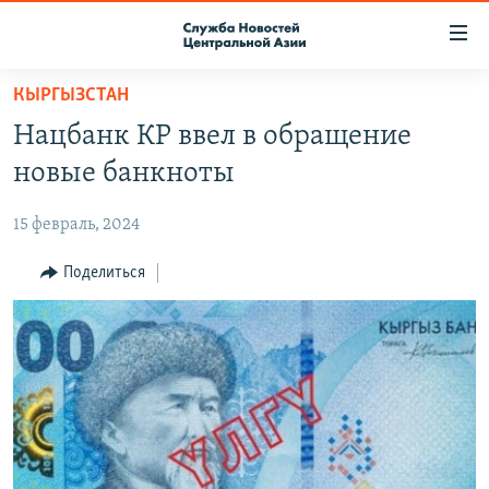
Ссылки
доступа
Вернуться
КЫРГЫЗСТАН
к
О ПРОЕКТЕ
Нацбанк КР ввел в обращение
основному
ПОДПИСКА
содержанию
новые банкноты
КОНТАКТЫ
Вернутся
к
15 февраль, 2024
RFE/RL ДИРЕКТ
главной
НАСТОЯЩЕЕ ВРЕМЯ
Поделиться
навигации
Вернутся
МИГРАНТ МЕДИА
к
поиску