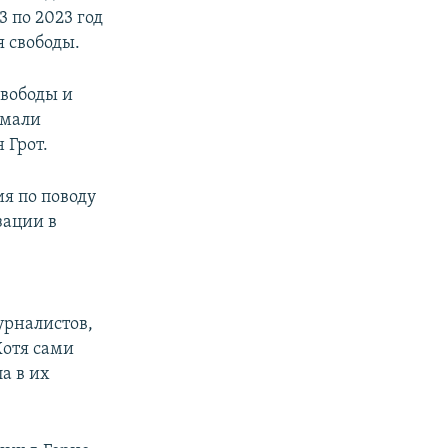
3 по 2023 год
 свободы.
свободы и
омали
 Грот.
я по поводу
зации в
урналистов,
Хотя сами
а в их