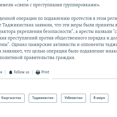
имели «связи с преступными группировками».
еденной операции по подавлению протестов в этом реги
е Таджикистана заявили, что эти меры были приняты в
фактора укрепления безопасности", а аресты назвали "
ия преступлений против общественного порядка и д
ны". Однако памирские активисты и оппоненты тадж
а заявляют, что целью операции было подавление ин
политикой правительства граждан.
ся
Follow us
Print
Кыргызстан
Таджикистан
Узбекистан
В мире