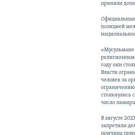
приняли допо
Официальные 
позицией меж
национальное
«Мусульмане 
религиозным 
году они сто
Власти огран
человек за о
ограничению 
столкнулись 
число памирц
В августе 202
запретили де
причина приня