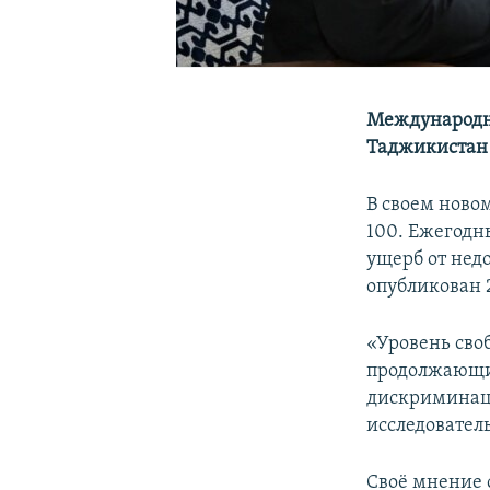
Международна
Таджикистан 
В своем ново
100. Ежегодн
ущерб от нед
опубликован 
«Уровень своб
продолжающи
дискриминаци
исследовател
Своё мнение 