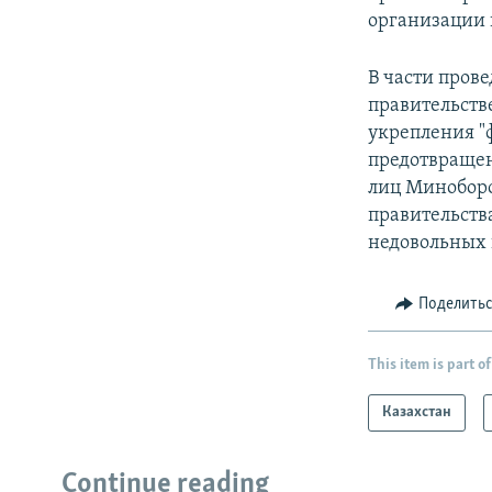
организации 
В части пров
правительств
укрепления "
предотвращен
лиц Миноборо
правительств
недовольных 
Поделить
This item is part of
Казахстан
Continue reading