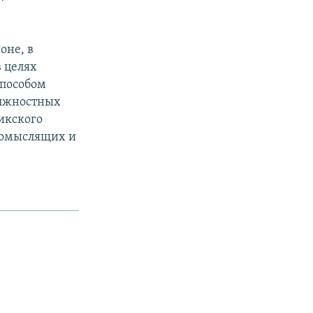
оне, в
 целях
способом
олжностных
икского
акомыслящих и