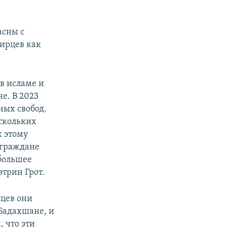
асны с
ирцев как
в исламе и
е. В 2023
ных свобод.
скольких
к этому
 граждане
большее
этрин Грот.
яцев они
Бадахшане, и
, что эти