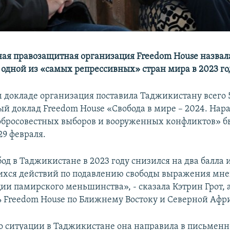
я правозащитная организация Freedom House назвал
одной из «самых репрессивных» стран мира в 2023 го
м докладе организация поставила Таджикистану всего 5
ый доклад Freedom House «Свобода в мире – 2024. На
обросовестных выборов и вооруженных конфликтов» б
29 февраля.
од в Таджикистане в 2023 году снизился на два балла 
хся действий по подавлению свободы выражения мне
и памирского меньшинства», - сказала Кэтрин Грот, 
ь Freedom House по Ближнему Востоку и Северной Афр
о ситуации в Таджикистане она направила в письменн