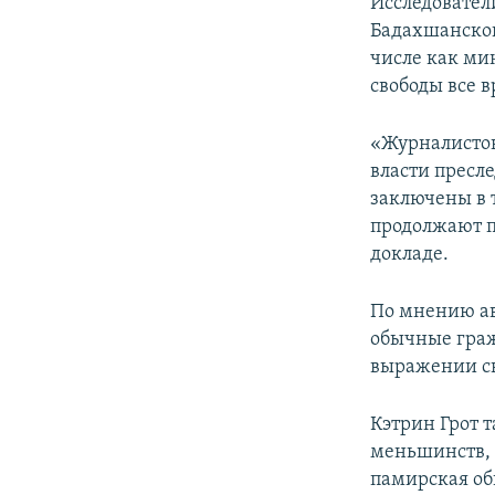
Исследователи
Бадахшанской 
числе как ми
свободы все в
«Журналистов
власти пресл
заключены в 
продолжают по
докладе.
По мнению авт
обычные граж
выражении св
Кэтрин Грот 
меньшинств, 
памирская об