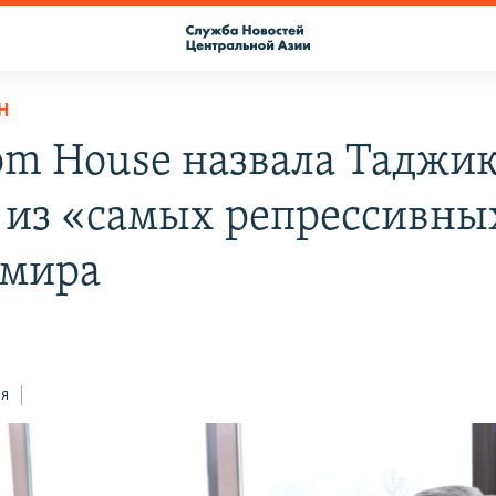
Н
om House назвала Таджи
 из «самых репрессивны
 мира
ся