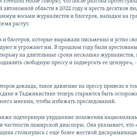
 Freedom House говорят, что после разгона протестую
автономной области в 2022 году и ареста десятков лю
нимум восьми журналистов и блогеров, нападки на г
ремя растут.
 и блогеров, которые выражали письменно и устно сво
едуют и угрожают им. В прошлом году были арестованы
тюрьму на длительные сроки несколько журналистов, 
давлять свободную прессу и подвергать ее цензуре», -
оров доклада, такое давление на прессу привело к то
дане в Таджикистане теперь стараются быть осторож
оего мнения, чтобы избежать преследований.
также подчеркнула ухудшение положения национальн
в частности памирской диаспоры. Она указывает, что «
щина столкнулась с еще более жесткой дискриминацие