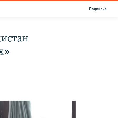
Подписка
кистан
х»