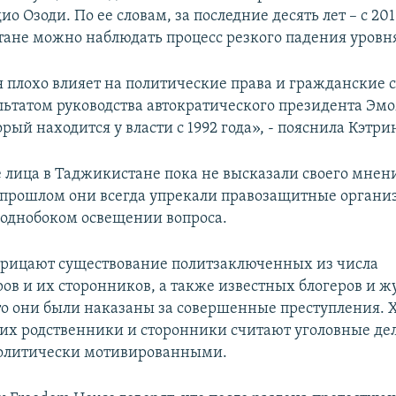
о Озоди. По ее словам, за последние десять лет – с 201
тане можно наблюдать процесс резкого падения уровня
я плохо влияет на политические права и гражданские 
ультатом руководства автократического президента Эм
рый находится у власти с 1992 года», - пояснила Кэтрин
лица в Таджикистане пока не высказали своего мнени
в прошлом они всегда упрекали правозащитные органи
 однобоком освещении вопроса.
отрицают существование политзаключенных из числа
ов и их сторонников, а также известных блогеров и ж
то они были наказаны за совершенные преступления. 
их родственники и сторонники считают уголовные дел
олитически мотивированными.