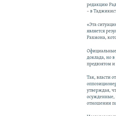
редакцию Ради
– в Таджикис
«Эта ситуаци
является рез
Рахмона, кото
Официальные 
доклада, но 
предвзятом и
Так, власти 
оппозиционер
утверждая, ч
осужденные, 
отношении п