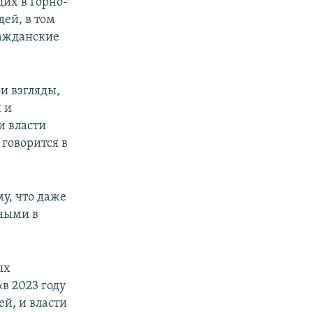
щих в Горно-
дей, в том
ражданские
и взгляды,
 и
и власти
 говорится в
му, что даже
ными в
ых
в 2023 году
й, и власти