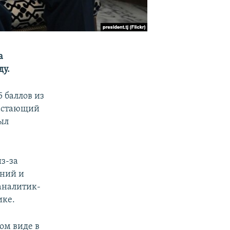
а
ду.
 баллов из
растающий
ыл
из-за
ний и
аналитик-
ике.
ом виде в