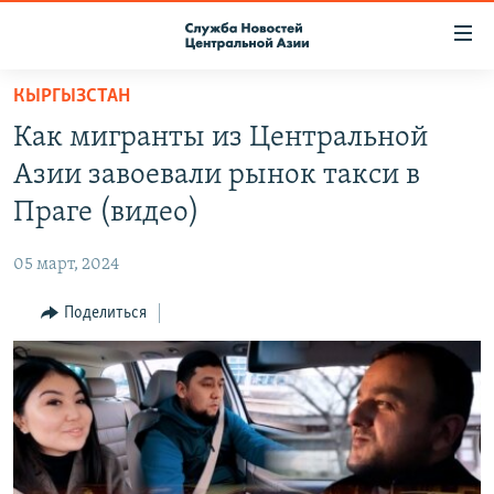
Ссылки
доступа
Вернуться
КЫРГЫЗСТАН
к
О ПРОЕКТЕ
Как мигранты из Центральной
основному
ПОДПИСКА
содержанию
Азии завоевали рынок такси в
КОНТАКТЫ
Вернутся
Праге (видео)
к
RFE/RL ДИРЕКТ
главной
05 март, 2024
НАСТОЯЩЕЕ ВРЕМЯ
навигации
Вернутся
Поделиться
МИГРАНТ МЕДИА
к
поиску