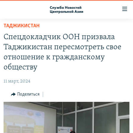
Ссылки
доступа
Вернуться
ТАДЖИКИСТАН
к
О ПРОЕКТЕ
Спецдокладчик ООН призвала
основному
ПОДПИСКА
содержанию
Таджикистан пересмотреть свое
КОНТАКТЫ
Вернутся
отношение к гражданскому
к
RFE/RL ДИРЕКТ
обществу
главной
НАСТОЯЩЕЕ ВРЕМЯ
навигации
11 март, 2024
Вернутся
МИГРАНТ МЕДИА
к
Поделиться
поиску