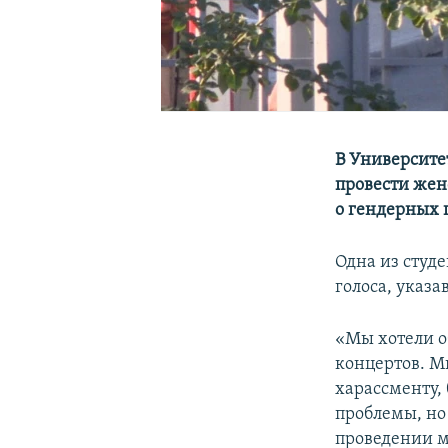
В Университе
провести жен
о гендерных 
Одна из студе
голоса, указ
«Мы хотели об
концертов. М
харассменту, 
проблемы, но 
проведении м