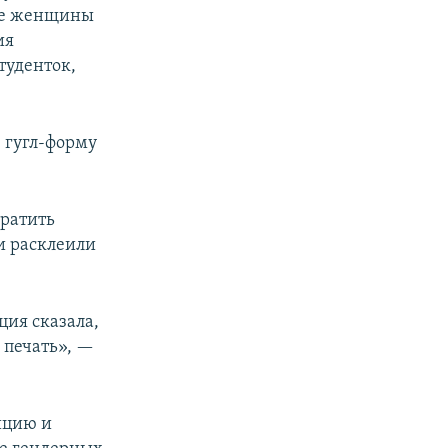
где женщины
ия
туденток,
 гугл-форму
братить
и расклеили
ция сказала,
 печать», —
ицию и