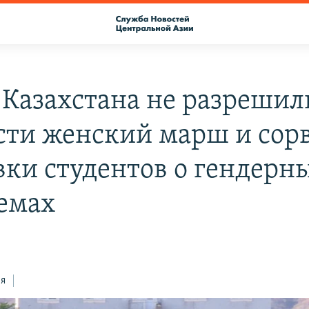
е Казахстана не разрешил
сти женский марш и сор
вки студентов о гендерн
емах
ся