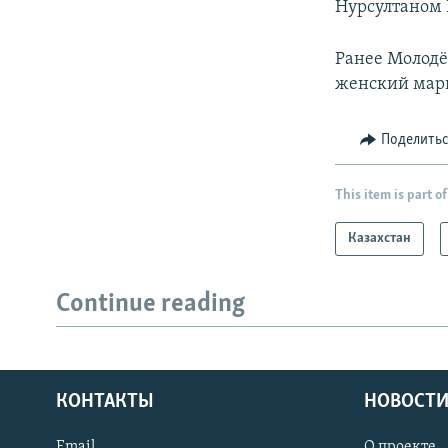
Нурсултаном
Ранее Молод
женский марш
Поделить
This item is part of
Казахстан
Continue reading
КОНТАКТЫ
НОВОСТИ
Email
О проекте