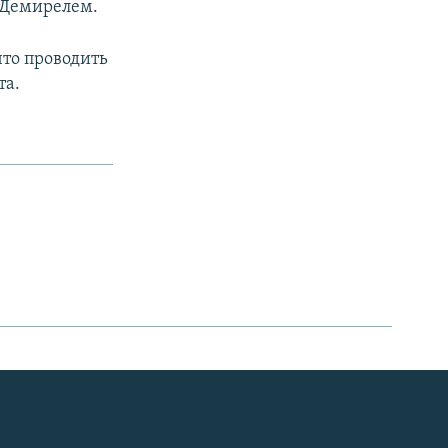
 Демирелем.
 что проводить
та.