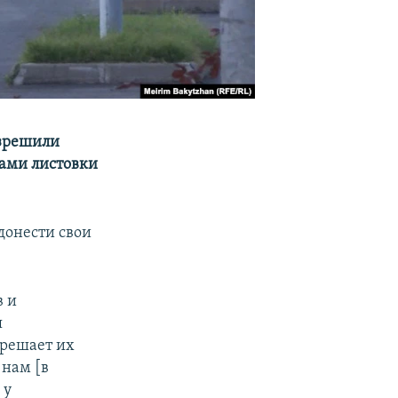
азрешили
ами листовки
донести свои
в и
я
 решает их
 нам [в
 у