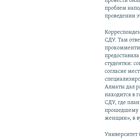
провести онл
проблем напо
проведении э
Корреспонден
СДУ. Там отв
прокомментир
предоставила
студентки: с
согласие мес
специализиро
Алматы дал р
находится в г
СДУ, где пла
прошедшему в
женщин», в в
Университет 