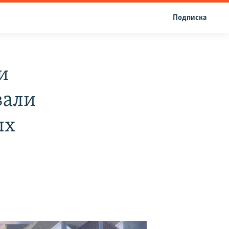
Подписка
и
вали
ых