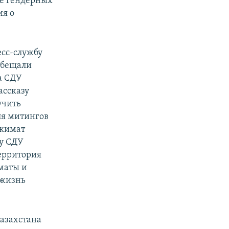
ме гендерных
ия о
есс-службу
обещали
а СДУ
ассказу
учить
ля митингов
акимат
у СДУ
территория
маты и
 жизнь
Казахстана