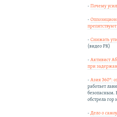
-
Почему усил
-
Оппозиционе
препятствуют 
-
Снижать ути
(видео РК)
-
Активист Аб
при задержа
-
Азия 360°: 
работает лав
безопасным. Н
обстрела гор
-
Дело о само