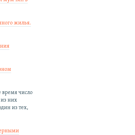
нного жилья.
ания
озном
е время число
 из них
дин из тех,
веерными