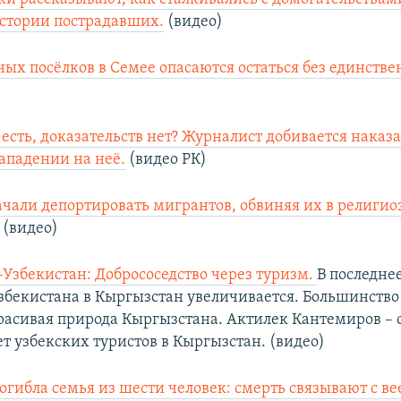
истории пострадавших.
(видео)
ых посёлков в Семее опасаются остаться без единстве
 есть, доказательств нет? Журналист добивается наказ
ападении на неё.
(видео РК)
ачали депортировать мигрантов, обвиняя их в религи
(видео)
Узбекистан: Добрососедство через туризм.
В последне
Узбекистана в Кыргызстан увеличивается. Большинство
расивая природа Кыргызстана. Актилек Кантемиров – о
т узбекских туристов в Кыргызстан. (видео)
огибла семья из шести человек: смерть связывают с 