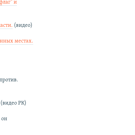
флаг" и
асти.
(видео)
енных местах.
против.
.
(видео РК)
: он