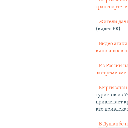
транспорте: 
-
Жители дачн
(видео РК)
-
Видео атаки
виновных в н
-
Из России н
экстремизме.
-
Кыргызстан-
туристов из 
привлекает к
кто привлекае
-
В Душанбе п