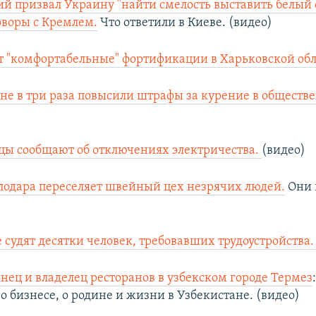
й призвал Украину "найти смелость выставить белый 
оворы с Кремлем.
Что ответили в Киеве. (видео)
т "комфортабельные" фортификации в Харьковской обл
не в три раза повысили штрафы за курение в обществ
цы сообщают об отключениях электричества.
(видео)
одара переселяет швейный цех незрячих людей.
Они 
судят десятки человек, требовавших трудоустройства
нец и владелец ресторанов в узбекском городе Термез
о бизнесе, о родине и жизни в Узбекистане. (видео)