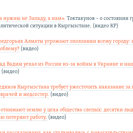
 нужны не Западу, а нам».
Токтакунов – о состоянии 
олитической ситуации в Кыргызстане. (видео КР)
редгорьях Алматы угрожают оползнями всему городу: к
роблему?
(видео)
зад Вадим уехал из России из-за войны в Украине и наш
.
(видео)
диков Кыргызстана требует ужесточить наказание за
 врачей и медсестер.
(видео)
 отнимают землю у цеха общества слепых: десятки люд
ю потеряют работу.
(видео)
и рассказывают, как сталкивались с домогательства