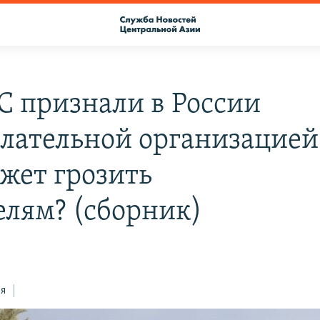
С признали в России
лательной организацией
ожет грозить
елям? (сборник)
ся