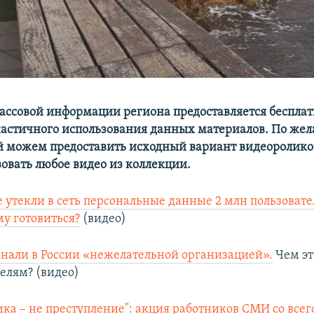
массовой информации региона предоставляется бесплат
частичного использования данных материалов. По же
й можем предоставить исходный вариант видеоролико
зовать любое видео из коллекции.
е утекли в сеть персональные данные 2 млн пользовате
му готовиться?
(видео)
нали в России «нежелательной организацией».
Чем эт
телям? (видео)
ка – не преступление": акция работников СМИ со всег