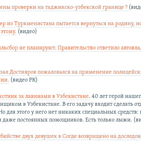
ены проверки на таджикско-узбекской границе ?
(вид
р из Туркменистана пытается вернуться на родину, н
этому.
(видео)
льсбор не планируют. Правительство ответило автовл
зал Достияров пожаловался на применение полицейс
нии.
(видео РК)
охотник за лавинами в Узбекистане
. 40 лет герой наше
инщиком в Узбекистане. В его задачу входит сделать о
о для этого у него нет никаких специальных средств:
 и даже постоянных помощников. Есть только лыжи. (в
убийстве двух девушек в Согде возвращено на доследов