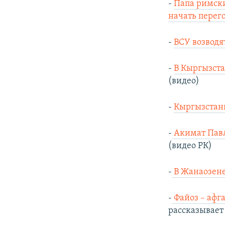
-
Папа римски
начать перег
-
ВСУ возводя
-
В Кыргызста
(видео)
-
Кыргызстан
-
Акимат Павл
(видео РК)
-
В Жанаозене 
-
Файоз – афга
рассказывает 