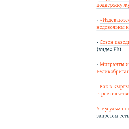
поддержку жу
-
«Издеваютс
недовольны к
-
Сезон павод
(видео РК)
-
Мигранты из
Великобритани
-
Как в Кыргы
строительстве
У мусульман 
запретом есть