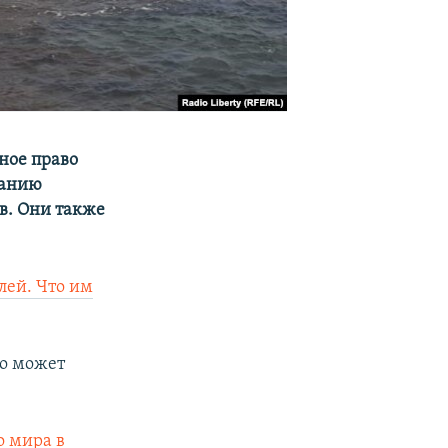
ное право
ланию
в. Они также
лей. Что им
о может
о мира в