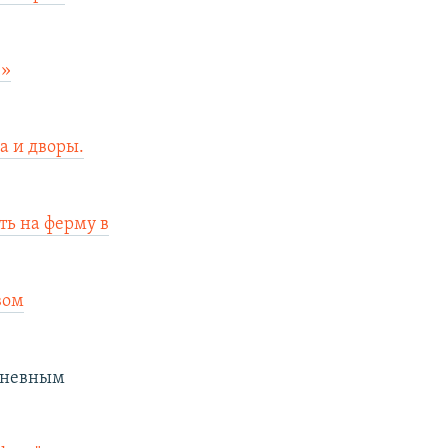
з»
а и дворы.
ть на ферму в
вом
дневным