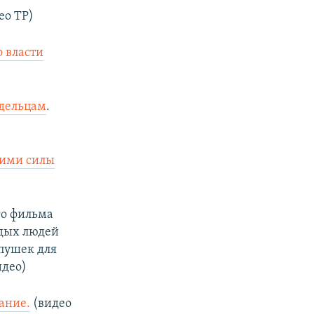
ео ТР)
о власти
адельцам
.
кими силы
го фильма
тдых людей
 пушек для
идео)
ание.
(видео