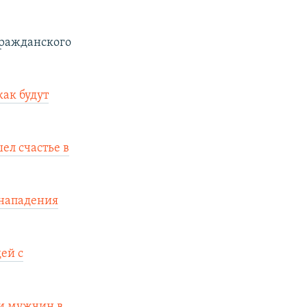
гражданского
ак будут
ел счастье в
 нападения
ей с
ми мужчин в