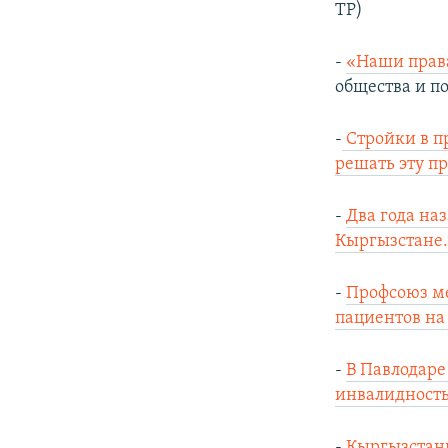
ТР)
-
«Наши права
общества и п
-
Стройки в п
решать эту п
-
Два года на
Кыргызстане
-
Профсоюз ме
пациентов на
-
В Павлодаре
инвалидность
-
Кыргызстанк