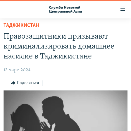
Ссылки
доступа
Вернуться
ТАДЖИКИСТАН
к
О ПРОЕКТЕ
Правозащитники призывают
основному
ПОДПИСКА
содержанию
криминализировать домашнее
КОНТАКТЫ
Вернутся
насилие в Таджикистане
к
RFE/RL ДИРЕКТ
главной
13 март, 2024
НАСТОЯЩЕЕ ВРЕМЯ
навигации
Вернутся
Поделиться
МИГРАНТ МЕДИА
к
поиску