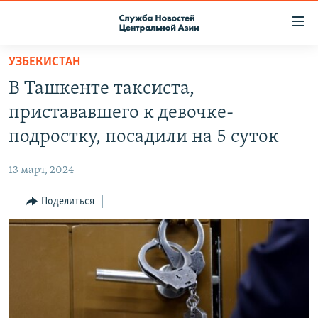
Ссылки
доступа
Вернуться
УЗБЕКИСТАН
к
О ПРОЕКТЕ
В Ташкенте таксиста,
основному
ПОДПИСКА
содержанию
пристававшего к девочке-
КОНТАКТЫ
Вернутся
подростку, посадили на 5 суток
к
RFE/RL ДИРЕКТ
главной
13 март, 2024
НАСТОЯЩЕЕ ВРЕМЯ
навигации
Вернутся
Поделиться
МИГРАНТ МЕДИА
к
поиску