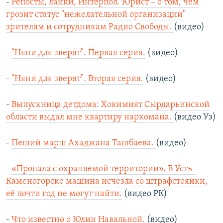
-
Репосты, лайки, Интерпол. Юрист – о том, чем
грозит статус "нежелательной организации"
зрителям и сотрудникам Радио Свободы.
(видео)
-
"Няни для зверят". Первая серия.
(видео)
-
"Няни для зверят". Вторая серия.
(видео)
-
Выпускница детдома: Хокимият Сырдарьинской
области выдал мне квартиру наркомана.
(видео Уз)
-
Пеший марш Ахаджана Ташбаева.
(видео)
-
«Пропала с охраняемой территории». В Усть-
Каменогорске машина исчезла со штрафстоянки,
её почти год не могут найти.
(видео РК)
-
Что известно о Юлии Навальной.
(видео)