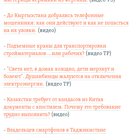
мастерицы керамики из Ферганы.
(видео УЗ)
-
До Кыргызстана добрались телефонные
мошенники: как они действуют и как не попасться
на их уловки.
(видео)
-
Подъемные краны для транспортировки
стройматериалов ...или рабочих?
(видео ТР)
-
"Света нет, в домах холодно, дети мерзнут и
болеют". Душанбинцы жалуются на отключения
электроэнергии.
(видео ТР)
-
Казахстан требует от кандасов из Китая
документы с апостилем. Почему это требование
трудно выполнить?
(видео)
-
Владельцев смартфонов в Таджикистане