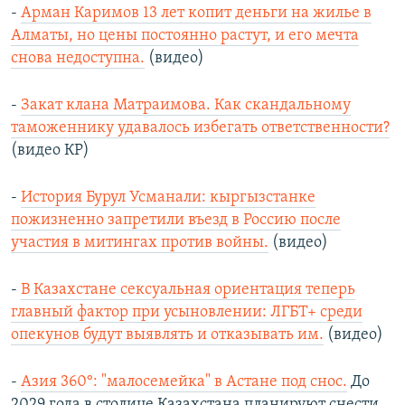
-
Арман Каримов 13 лет копит деньги на жилье в
Алматы, но цены постоянно растут, и его мечта
снова недоступна.
(видео)
-
Закат клана Матраимова. Как скандальному
таможеннику удавалось избегать ответственности?
(видео КР)
-
История Бурул Усманали: кыргызстанке
пожизненно запретили въезд в Россию после
участия в митингах против войны.
(видео)
-
В Казахстане сексуальная ориентация теперь
главный фактор при усыновлении: ЛГБТ+ среди
опекунов будут выявлять и отказывать им.
(видео)
-
Азия 360°: "малосемейка" в Астане под снос.
До
2029 года в столице Казахстана планируют снести