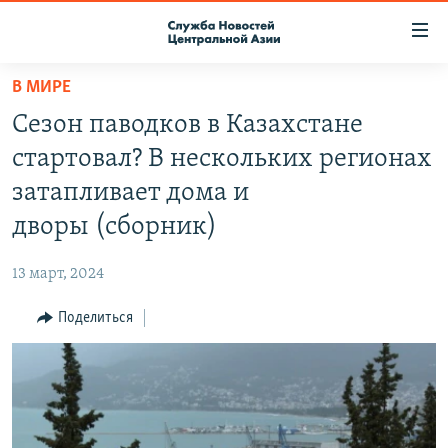
Ссылки
доступа
Вернуться
В МИРЕ
к
О ПРОЕКТЕ
Сезон паводков в Казахстане
основному
ПОДПИСКА
содержанию
стартовал? В нескольких регионах
КОНТАКТЫ
Вернутся
затапливает дома и
к
RFE/RL ДИРЕКТ
дворы (сборник)
главной
НАСТОЯЩЕЕ ВРЕМЯ
навигации
13 март, 2024
Вернутся
МИГРАНТ МЕДИА
к
Поделиться
поиску