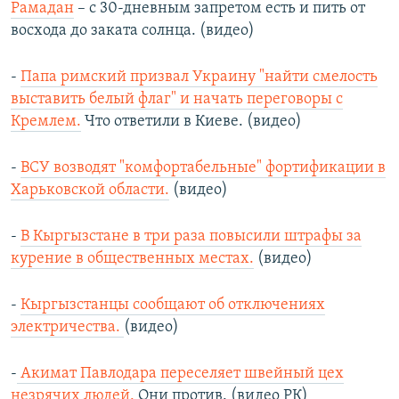
Рамадан
– с 30-дневным запретом есть и пить от
восхода до заката солнца. (видео)
-
Папа римский призвал Украину "найти смелость
выставить белый флаг" и начать переговоры с
Кремлем.
Что ответили в Киеве. (видео)
-
ВСУ возводят "комфортабельные" фортификации в
Харьковской области.
(видео)
-
В Кыргызстане в три раза повысили штрафы за
курение в общественных местах.
(видео)
-
Кыргызстанцы сообщают об отключениях
электричества.
(видео)
-
Акимат Павлодара переселяет швейный цех
незрячих людей.
Они против. (видео РК)