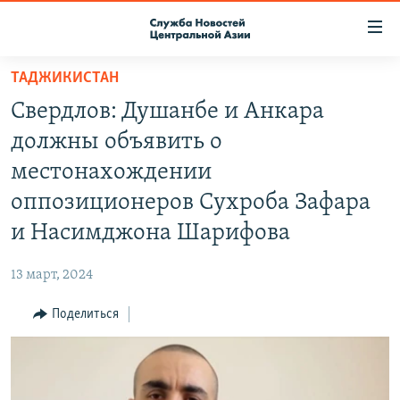
Ссылки
доступа
Вернуться
ТАДЖИКИСТАН
к
О ПРОЕКТЕ
Свердлов: Душанбе и Анкара
основному
ПОДПИСКА
содержанию
должны объявить о
КОНТАКТЫ
Вернутся
местонахождении
к
RFE/RL ДИРЕКТ
оппозиционеров Сухроба Зафара
главной
НАСТОЯЩЕЕ ВРЕМЯ
навигации
и Насимджона Шарифова
Вернутся
МИГРАНТ МЕДИА
к
13 март, 2024
поиску
Поделиться