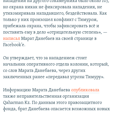
нападений на другого сокамерника было около 10),
но охрана никак не фиксировала нападения, не
утихомиривала нападавшего, бездействовала. Как
только у них произошел конфликт с Тимуром,
прибежала охрана, чтобы зафиксировать всё и
поставить ему в дело «отрицательную степень», —
написал
Марат Данебаев на своей странице в
Facebook’e.
Он утверждает, что за нападением стоит
начальник оперативного отдела колонии, который,
со слов Марата Данебаева, через других
заключенных ранее «передавал угрозы Тимуру».
Информацию Марата Данебаева
опубликовала
также неправительственная организация
Qaharman Kz. По данным этого правозащитного
фонда, брат Данебаева опасается возможных новых