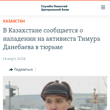
Ссылки
доступа
Вернуться
КАЗАХСТАН
к
О ПРОЕКТЕ
В Казахстане сообщается о
основному
ПОДПИСКА
содержанию
нападении на активиста Тимура
КОНТАКТЫ
Вернутся
Данебаева в тюрьме
к
RFE/RL ДИРЕКТ
главной
14 март, 2024
НАСТОЯЩЕЕ ВРЕМЯ
навигации
Вернутся
Поделиться
МИГРАНТ МЕДИА
к
поиску