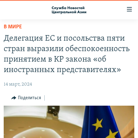
Ссылки
доступа
Вернуться
В МИРЕ
к
О ПРОЕКТЕ
Делегация ЕС и посольства пяти
основному
ПОДПИСКА
содержанию
стран выразили обеспокоенность
КОНТАКТЫ
Вернутся
принятием в КР закона «об
к
RFE/RL ДИРЕКТ
иностранных представителях»
главной
НАСТОЯЩЕЕ ВРЕМЯ
навигации
14 март, 2024
Вернутся
МИГРАНТ МЕДИА
к
Поделиться
поиску