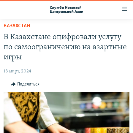
Ссылки
доступа
Вернуться
КАЗАХСТАН
к
О ПРОЕКТЕ
В Казахстане оцифровали услугу
основному
ПОДПИСКА
содержанию
по самоограничению на азартные
КОНТАКТЫ
Вернутся
игры
к
RFE/RL ДИРЕКТ
главной
18 март, 2024
НАСТОЯЩЕЕ ВРЕМЯ
навигации
Вернутся
Поделиться
МИГРАНТ МЕДИА
к
поиску