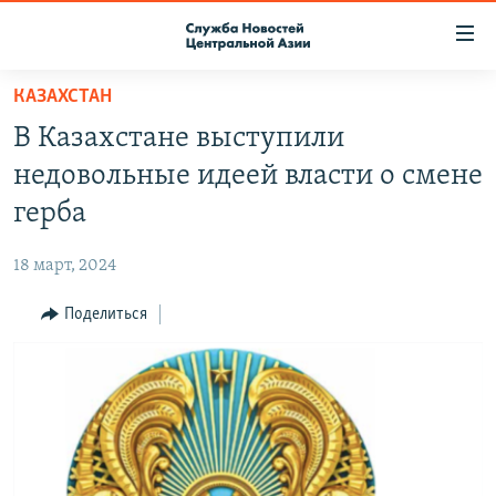
Ссылки
доступа
Вернуться
КАЗАХСТАН
к
О ПРОЕКТЕ
В Казахстане выступили
основному
ПОДПИСКА
содержанию
недовольные идеей власти о смене
КОНТАКТЫ
Вернутся
герба
к
RFE/RL ДИРЕКТ
главной
18 март, 2024
НАСТОЯЩЕЕ ВРЕМЯ
навигации
Вернутся
Поделиться
МИГРАНТ МЕДИА
к
поиску