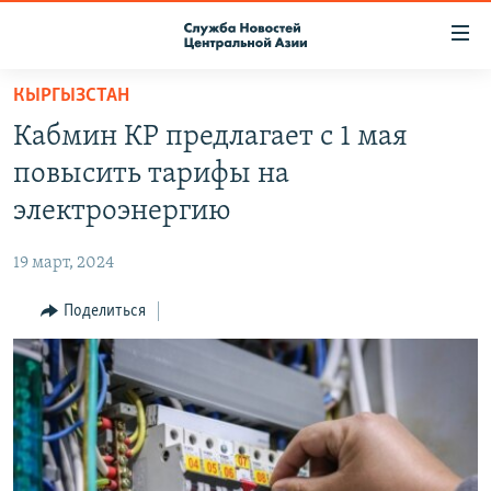
Ссылки
доступа
Вернуться
КЫРГЫЗСТАН
к
О ПРОЕКТЕ
Кабмин КР предлагает с 1 мая
основному
ПОДПИСКА
содержанию
повысить тарифы на
КОНТАКТЫ
Вернутся
электроэнергию
к
RFE/RL ДИРЕКТ
главной
19 март, 2024
НАСТОЯЩЕЕ ВРЕМЯ
навигации
Вернутся
Поделиться
МИГРАНТ МЕДИА
к
поиску