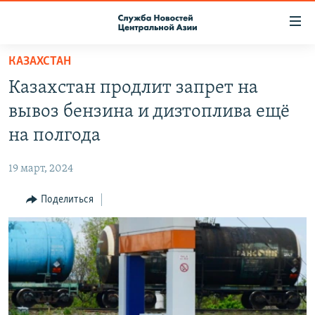
Ссылки
доступа
Вернуться
КАЗАХСТАН
к
О ПРОЕКТЕ
Казахстан продлит запрет на
основному
ПОДПИСКА
содержанию
вывоз бензина и дизтоплива ещё
КОНТАКТЫ
Вернутся
на полгода
к
RFE/RL ДИРЕКТ
главной
19 март, 2024
НАСТОЯЩЕЕ ВРЕМЯ
навигации
Вернутся
Поделиться
МИГРАНТ МЕДИА
к
поиску