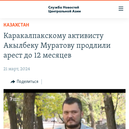
Ссылки
доступа
Вернуться
КАЗАХСТАН
к
О ПРОЕКТЕ
Каракалпакскому активисту
основному
ПОДПИСКА
содержанию
Акылбеку Муратову продлили
КОНТАКТЫ
Вернутся
арест до 12 месяцев
к
RFE/RL ДИРЕКТ
главной
21 март, 2024
НАСТОЯЩЕЕ ВРЕМЯ
навигации
Вернутся
Поделиться
МИГРАНТ МЕДИА
к
поиску