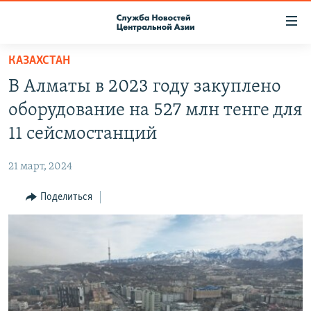
Ссылки
доступа
Вернуться
КАЗАХСТАН
к
О ПРОЕКТЕ
В Алматы в 2023 году закуплено
основному
ПОДПИСКА
содержанию
оборудование на 527 млн тенге для
КОНТАКТЫ
Вернутся
11 сейсмостанций
к
RFE/RL ДИРЕКТ
главной
21 март, 2024
НАСТОЯЩЕЕ ВРЕМЯ
навигации
Вернутся
Поделиться
МИГРАНТ МЕДИА
к
поиску