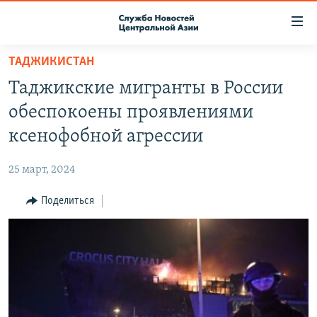
Ссылки
доступа
Вернуться
ТАДЖИКИСТАН
к
О ПРОЕКТЕ
Таджикские мигранты в России
основному
ПОДПИСКА
содержанию
обеспокоены проявлениями
КОНТАКТЫ
Вернутся
ксенофобной агрессии
к
RFE/RL ДИРЕКТ
главной
25 март, 2024
НАСТОЯЩЕЕ ВРЕМЯ
навигации
Вернутся
Поделиться
МИГРАНТ МЕДИА
к
поиску