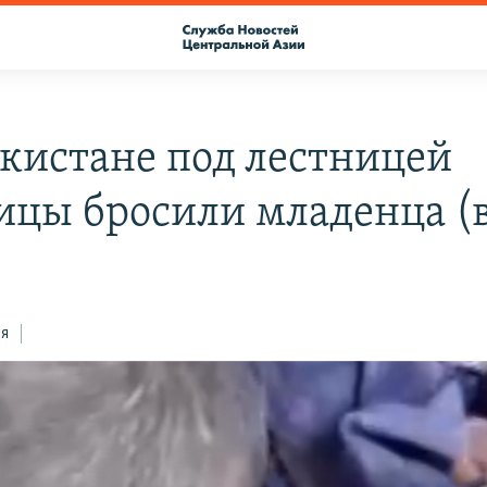
екистане под лестницей
ицы бросили младенца (
ся