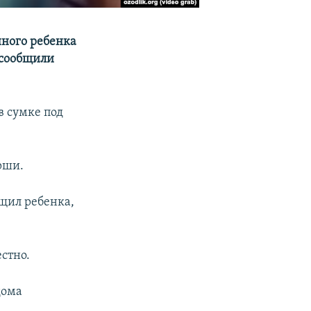
ного ребенка
 сообщили
в сумке под
рши.
ащил ребенка,
стно.
дома