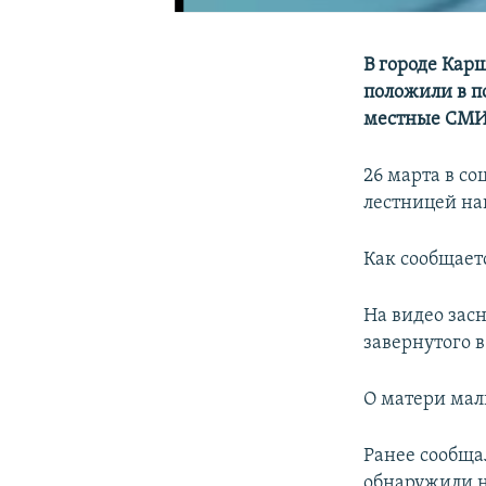
В городе Кар
положили в п
местные СМИ
26 марта в со
лестницей на
Как сообщает
На видео зас
завернутого в
О матери мал
Ранее сообща
обнаружили 