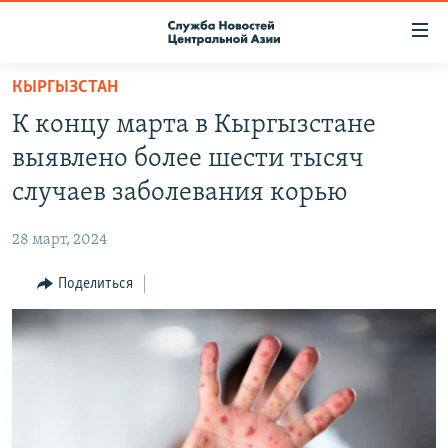
Ссылки
доступа
Вернуться
КЫРГЫЗСТАН
к
О ПРОЕКТЕ
К концу марта в Кыргызстане
основному
ПОДПИСКА
содержанию
выявлено более шести тысяч
КОНТАКТЫ
Вернутся
случаев заболевания корью
к
RFE/RL ДИРЕКТ
главной
28 март, 2024
НАСТОЯЩЕЕ ВРЕМЯ
навигации
Вернутся
Поделиться
МИГРАНТ МЕДИА
к
поиску