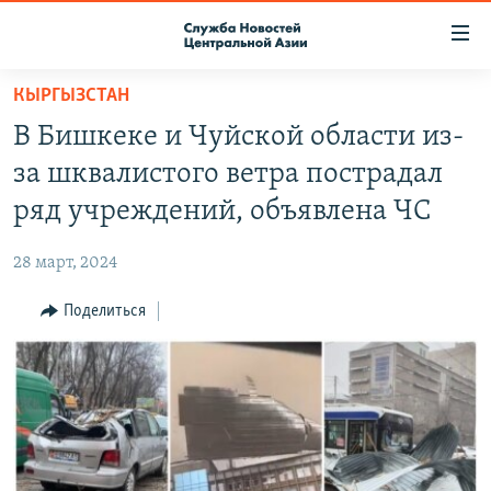
Ссылки
доступа
Вернуться
КЫРГЫЗСТАН
к
О ПРОЕКТЕ
В Бишкеке и Чуйской области из-
основному
ПОДПИСКА
содержанию
за шквалистого ветра пострадал
КОНТАКТЫ
Вернутся
ряд учреждений, объявлена ЧС
к
RFE/RL ДИРЕКТ
главной
28 март, 2024
НАСТОЯЩЕЕ ВРЕМЯ
навигации
Вернутся
Поделиться
МИГРАНТ МЕДИА
к
поиску