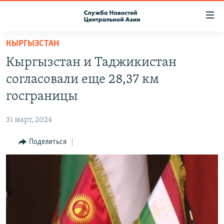
Ссылки
доступа
Вернуться
КЫРГЫЗСТАН
к
О ПРОЕКТЕ
Кыргызстан и Таджикистан
основному
ПОДПИСКА
содержанию
согласовали еще 28,37 км
КОНТАКТЫ
Вернутся
госграницы
к
RFE/RL ДИРЕКТ
главной
31 март, 2024
НАСТОЯЩЕЕ ВРЕМЯ
навигации
Вернутся
Поделиться
МИГРАНТ МЕДИА
к
поиску