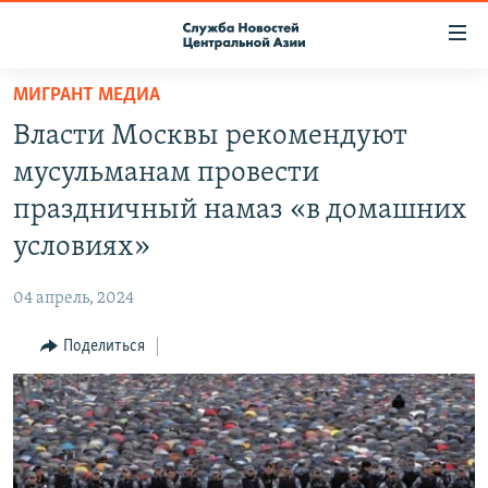
Ссылки
доступа
Вернуться
МИГРАНТ МЕДИА
к
О ПРОЕКТЕ
Власти Москвы рекомендуют
основному
ПОДПИСКА
содержанию
мусульманам провести
КОНТАКТЫ
Вернутся
праздничный намаз «в домашних
к
RFE/RL ДИРЕКТ
условиях»
главной
НАСТОЯЩЕЕ ВРЕМЯ
навигации
04 апрель, 2024
Вернутся
МИГРАНТ МЕДИА
к
Поделиться
поиску