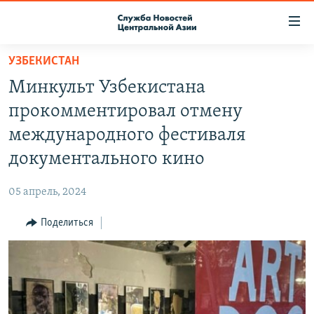
Ссылки
доступа
Вернуться
УЗБЕКИСТАН
к
О ПРОЕКТЕ
Минкульт Узбекистана
основному
ПОДПИСКА
содержанию
прокомментировал отмену
КОНТАКТЫ
Вернутся
международного фестиваля
к
RFE/RL ДИРЕКТ
документального кино
главной
НАСТОЯЩЕЕ ВРЕМЯ
навигации
05 апрель, 2024
Вернутся
МИГРАНТ МЕДИА
к
Поделиться
поиску