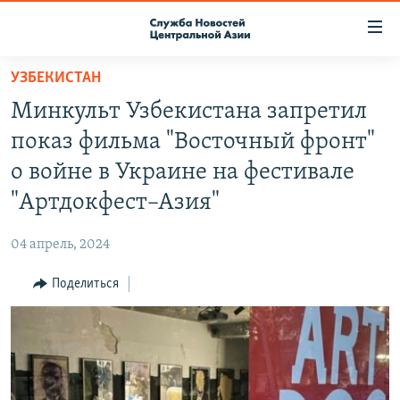
Ссылки
доступа
Вернуться
УЗБЕКИСТАН
к
О ПРОЕКТЕ
Минкульт Узбекистана запретил
основному
ПОДПИСКА
содержанию
показ фильма "Восточный фронт"
КОНТАКТЫ
Вернутся
о войне в Украине на фестивале
к
RFE/RL ДИРЕКТ
"Артдокфест–Азия"
главной
НАСТОЯЩЕЕ ВРЕМЯ
навигации
04 апрель, 2024
Вернутся
МИГРАНТ МЕДИА
к
Поделиться
поиску